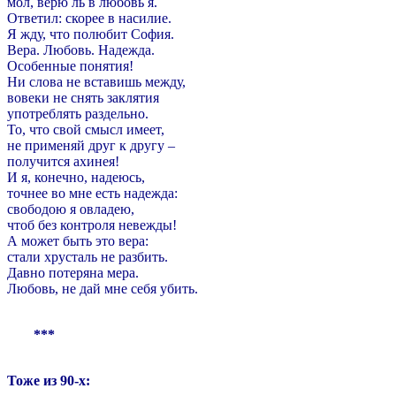
мол, верю ль в любовь я.
Ответил: скорее в насилие.
Я жду, что полюбит София.
Вера. Любовь. Надежда.
Особенные понятия!
Ни слова не вставишь между,
вовеки не снять заклятия
употреблять раздельно.
То, что свой смысл имеет,
не применяй друг к другу –
получится ахинея!
И я, конечно, надеюсь,
точнее во мне есть надежда:
свободою я овладею,
чтоб без контроля невежды!
А может быть это вера:
стали хрусталь не разбить.
Давно потеряна мера.
Любовь, не дай мне себя убить.
***
Тоже из 90-х: