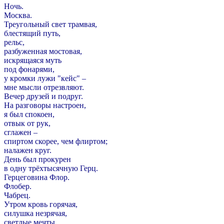
Ночь.
Москва.
Треугольный свет трамвая,
блестящий путь,
рельс,
разбуженная мостовая,
искрящаяся муть
под фонарями,
у кромки лужи "кейс" –
мне мысли отрезвляют.
Вечер друзей и подруг.
На разговоры настроен,
я был спокоен,
отвык от рук,
сглажен –
спиртом скорее, чем флиртом;
налажен круг.
День был прокурен
в одну трёхтысячную Герц.
Герцеговина Флор.
Флобер.
Чабрец.
Утром кровь горячая,
силушка незрячая,
светлые мечты,