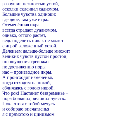
разрушив нежностью устой,
осколки склеивал садизмом.
Большие чувства одиноки:
где двое, там уже игра...
Осеменённая икра
всегда страдает дуализмом,
однако, оттого растёт,
ведь поделить никак не может
с игрой заложенный устой.
Деленьем дальше-больше множит
великих чувств пустой простой,
но ощущения тревожат
по достижению поры
нас – производное икры.
А происходят измененья,
когда отходим на покой,
сближаясь с голою икрой.
Что рок! Настанет безвременье –
пора больших, великих чувств...
Пока что я с тобой мечусь
и собираю впечатленья
я с прямотою и цинизмом.