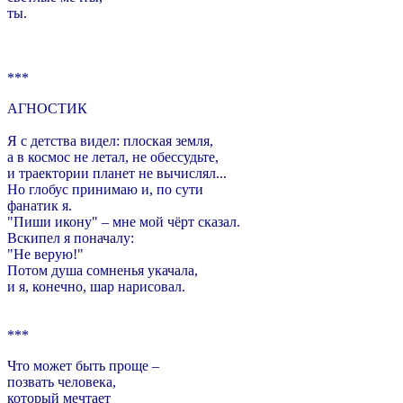
ты.
***
АГНОСТИК
Я с детства видел: плоская земля,
а в космос не летал, не обессудьте,
и траектории планет не вычислял...
Но глобус принимаю и, по сути
фанатик я.
"Пиши икону" – мне мой чёрт сказал.
Вскипел я поначалу:
"Не верую!"
Потом душа сомненья укачала,
и я, конечно, шар нарисовал.
***
Что может быть проще –
позвать человека,
который мечтает