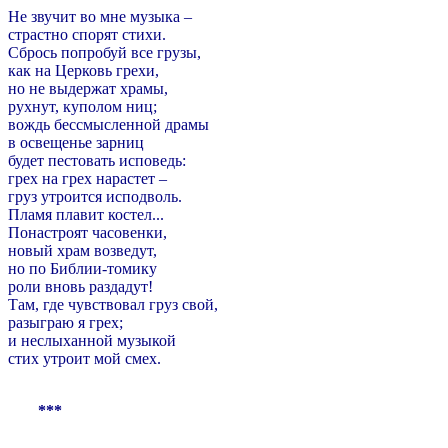
Не звучит во мне музыка –
страстно спорят стихи.
Сбрось попробуй все грузы,
как на Церковь грехи,
но не выдержат храмы,
рухнут, куполом ниц;
вождь бессмысленной драмы
в освещенье зарниц
будет пестовать исповедь:
грех на грех нарастет –
груз утроится исподволь.
Пламя плавит костел...
Понастроят часовенки,
новый храм возведут,
но по Библии-томику
роли вновь раздадут!
Там, где чувствовал груз свой,
разыграю я грех;
и неслыханной музыкой
стих утроит мой смех.
***