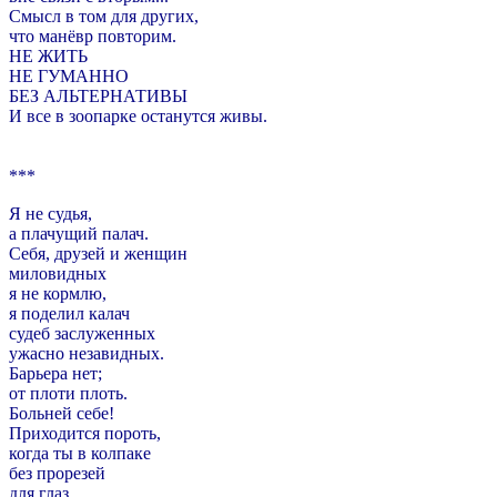
Смысл в том для других,
что манёвр повторим.
НЕ ЖИТЬ
НЕ ГУМАННО
БЕЗ АЛЬТЕРНАТИВЫ
И все в зоопарке останутся живы.
***
Я не судья,
а плачущий палач.
Себя, друзей и женщин
миловидных
я не кормлю,
я поделил калач
судеб заслуженных
ужасно незавидных.
Барьера нет;
от плоти плоть.
Больней себе!
Приходится пороть,
когда ты в колпаке
без прорезей
для глаз.