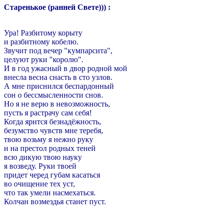
Старенькое (ранней Свете))) :
Ура! Разбитому корыту
и разбитному кобелю.
Звучит под вечер "кумпарсита",
целуют руки "королю".
И в год ужасный в двор родной мой
внесла весна снасть в сто узлов.
А мне приснился беспардонный
сон о бессмысленности снов.
Но я не верю в невозможность,
пусть я растрачу сам себя!
Когда ярится безнадёжность,
безумство чувств мне теребя,
твою возьму я нежно руку
и на престол родных теней
всю дикую твою науку
я возведу. Руки твоей
придет черед губам касаться
во очищение тех уст,
что так умели насмехаться.
Колчан возмездья станет пуст.