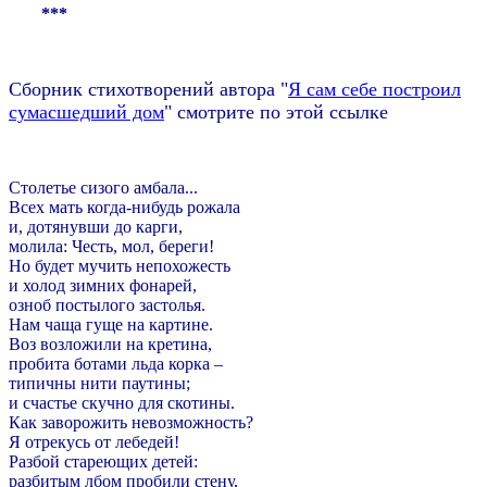
***
Сборник стихотворений автора "
Я сам себе построил
сумасшедший дом
" смотрите по этой ссылке
Столетье сизого амбала...
Всех мать когда-нибудь рожала
и, дотянувши до карги,
молила: Честь, мол, береги!
Но будет мучить непохожесть
и холод зимних фонарей,
озноб постылого застолья.
Нам чаща гуще на картине.
Воз возложили на кретина,
пробита ботами льда корка –
типичны нити паутины;
и счастье скучно для скотины.
Как заворожить невозможность?
Я отрекусь от лебедей!
Разбой стареющих детей:
разбитым лбом пробили стену,