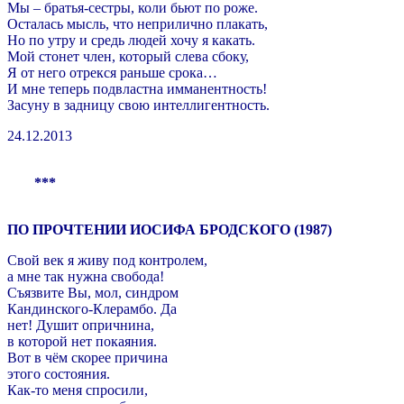
Мы – братья-сестры, коли бьют по роже.
Осталась мысль, что неприлично плакать,
Но по утру и средь людей хочу я какать.
Мой стонет член, который слева сбоку,
Я от него отрекся раньше срока…
И мне теперь подвластна имманентность!
Засуну в задницу свою интеллигентность.
24.12.2013
***
ПО ПРОЧТЕНИИ ИОСИФА БРОДСКОГО (1987)
Свой век я живу под контролем,
а мне так нужна свобода!
Съязвите Вы, мол, синдром
Кандинского-Клерамбо. Да
нет! Душит опричнина,
в которой нет покаяния.
Вот в чём скорее причина
этого состояния.
Как-то меня спросили,