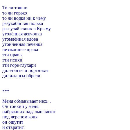
То ли тошно
то ли горько
то ли водка ни к чему
разухабистая полька
разгуляй своих в Крыму
утолённая девчонка
утомлённая вдова
утончённая печёнка
незаконные права
эти нравы
эти психи
эти горе-глухари
дилетанты и портнихи
дилижансы обрели
***
Меня обманывает нюх...
Он тонкий у меня:
набрякших падалью змеюг
под черепом коня
он ощутит
и отвратит.