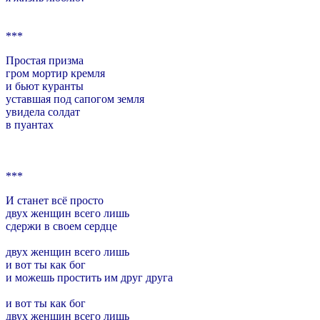
***
Простая призма
гром мортир кремля
и бьют куранты
уставшая под сапогом земля
увидела солдат
в пуантах
***
И станет всё просто
двух женщин всего лишь
сдержи в своем сердце
двух женщин всего лишь
и вот ты как бог
и можешь простить им друг друга
и вот ты как бог
двух женщин всего лишь