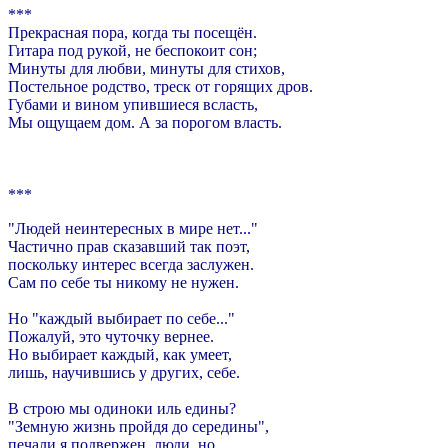
***
Прекрасная пора, когда ты посещён.
Гитара под рукой, не беспокоит сон;
Минуты для любви, минуты для стихов,
Постельное родство, треск от горящих дров.
Губами и вином упившиеся всласть,
Мы ощущаем дом. А за порогом власть.
***
"Людей неинтересных в мире нет..."
Частично прав сказавший так поэт,
поскольку интерес всегда заслужен.
Сам по себе ты никому не нужен.
Но "каждый выбирает по себе..."
Пожалуй, это чуточку вернее.
Но выбирает каждый, как умеет,
лишь, научившись у других, себе.
В строю мы одиноки иль едины?
"Земную жизнь пройдя до середины",
печали я подвержен, люди, но