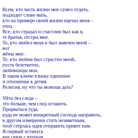
Всем, кто часть жизни мне сумел отдать,
подходит слово мать,
кто на примере своей жизни научал меня –
отец.
Все, кто страдал и счастлив был как я,
те братья, сёстры мне.
Те, кто любил меня и был замечен мной –
вот
жёны мне.
Те, кто любим был страстно мной,
пусть безответно,
любовницы мои.
В таком ключе я вижу единение
и отношенье к детям.
Религия, ну что ты можешь дать?
Уйти без следа –
это больше, чем след оставить.
Прорваться туда,
куда не может конкретный господь направить,
в другом измерении стать незаметным,
чтоб стёрлась идея отправить привет нам.
Я-первый останусь
вне связи с вторым...