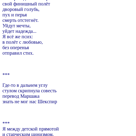
свой финишный полёт
дворовый голубь,
пух и перья
смерть отстегнёт.
Уйдут мечты,
уйдет надежда...
Я всё же псих:
в полёт с любовью,
без оперенья
отправил стих.
***
Где-то в дальнем углу
стулом скрипнула совесть
перевод Маршака
знать не мог нас Шекспир
***
Я между детской прямотой
и старческим цинизмом,