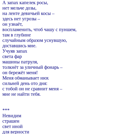
А запах капелек росы,
нет мельче дозы,
на ленте девичьей косы –
здесь нет угрозы –
он узнаёт,
воспламенить, чтоб чашу с пуншем,
там в глубине
случайным образом уснувшую,
доставшись мне.
Учуяв запах
света фар
машины патруля,
толкнёт за уличный фонарь –
он бережёт меня!
Меня обманывает нюх
сильней день ото дня:
с тобой он не сравнит меня –
мне не найти тебя.
***
Невидим
страшен
свет иной
для верности