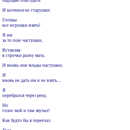
ощущаю благодать.
И колченогие старушки
Готовы
все игрушки взять!
Я им
за то пою частушки,
Вставляя
в строчки разну мать.
И вновь они млады пастушки,
И
вновь не дать им и не взять…
Я
перебрался через реку,
Но
голос мой и там звучал!
Как будто бы я переехал