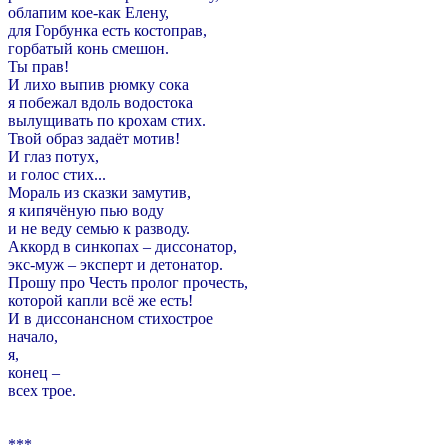
облапим кое-как Елену,
для Горбунка есть костоправ,
горбатый конь смешон.
Ты прав!
И лихо выпив рюмку сока
я побежал вдоль водостока
вылущивать по крохам стих.
Твой образ задаёт мотив!
И глаз потух,
и голос стих...
Мораль из сказки замутив,
я кипячёную пью воду
и не веду семью к разводу.
Аккорд в синкопах – диссонатор,
экс-муж – эксперт и детонатор.
Прошу про Честь пролог прочесть,
которой капли всё же есть!
И в диссонансном стихострое
начало,
я,
конец –
всех трое.
***