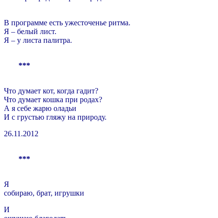
В программе есть ужесточенье ритма.
Я – белый лист.
Я – у листа палитра.
***
Что думает кот, когда гадит?
Что думает кошка при родах?
А я себе жарю оладьи
И с грустью гляжу на природу.
26.11.2012
***
Я
собираю, брат, игрушки
И