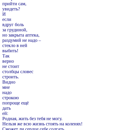
прийти сам,
увидеть?
И
если
вдруг боль
за грудиной,
но закрыта аптека,
раздумий не надо –
стекло в ней
выбить!
Так
верно
не стоит
столбцы словес
строить.
Видно
мне
надо
строкою
попроще ещё
дать
ей:
Родная, жить без тебя не могу.
Нельзя же всю жизнь стоять на коленях!
Сможет ли сердце себе солгать...