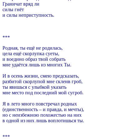
Граничат вряд ли
силы гнёт
и силы неприступность.
***
Родная, ты ещё не родилась,
цела ещё скорлупка суеты,
и воедино образ твой собрать
мне удаётся лишь из многих Ты.
И в осень жизни, смею предсказать,
разбитой скорлупой мне склеив гроб,
ты явишься с улыбкой указать
мне место под последний мой сугроб.
Я в лето много повстречал родных
(единственность – и правда, и мечты),
но с неизбежною похожестью на них
в одной из них лишь воплотишься ты.
***