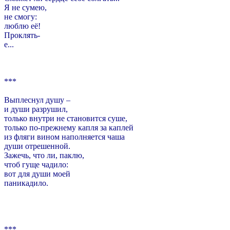
Я не сумею,
не смогу:
люблю её!
Проклять-
е...
***
Выплеснул душу –
и души разрушил,
только внутри не становится суше,
только по-прежнему капля за каплей
из фляги вином наполняется чаша
души отрешенной.
Зажечь, что ли, паклю,
чтоб гуще чадило:
вот для души моей
паникадило.
***