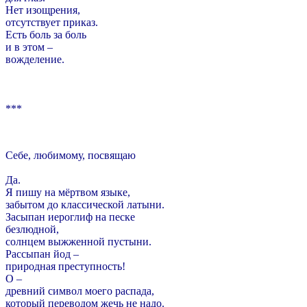
Нет изощрения,
отсутствует приказ.
Есть боль за боль
и в этом –
вожделение.
***
Себе, любимому, посвящаю
Да.
Я пишу на мёртвом языке,
забытом до классической латыни.
Засыпан иероглиф на песке
безлюдной,
солнцем выжженной пустыни.
Рассыпан йод –
природная преступность!
О –
древний символ моего распада,
который переводом жечь не надо.