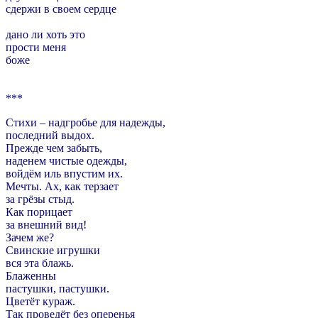
сдержи в своем сердце
дано ли хоть это
прости меня
боже
***
Стихи – надгробье для надежды,
последний выдох.
Прежде чем забыть,
наденем чистые одежды,
войдём иль впустим их.
Мечты. Ах, как терзает
за грёзы стыд.
Как порицает
за внешний вид!
Зачем же?
Свинские игрушки
вся эта блажь.
Блаженны
пастушки, пастушки.
Цветёт кураж.
Так проведёт без оперенья