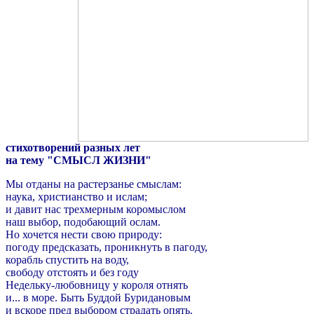
стихотворений разных лет
на тему "СМЫСЛ ЖИЗНИ"
Мы отданы на растерзанье смыслам:
наука, христианство и ислам;
и давит нас трехмерным коромыслом
наш выбор, подобающий ослам.
Но хочется нести свою природу:
погоду предсказать, проникнуть в пагоду,
корабль спустить на воду,
свободу отстоять и без году
Недельку-любовницу у короля отнять
и... в море. Быть Буддой Буридановым
и вскоре пред выбором страдать опять.