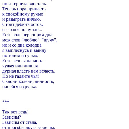
но и терпела вдосталь.
Теперь пора припасть
к спокойному ручью
и разыграть ничью.
Стоит дебюта остов,
сыграл я по чутью...
Есть роль первопроходца
меж слов "люблю", "шучу",
но и со дна колодца
я выплеснусь и выйду
по топям и сучью.
Есть вечная напасть –
чужая или личная
дурная власть нам всласть.
Но не гадайте чья!
Склони колени, личность,
напейся из ручья.
***
Так вот ведь!
Зависим?
Зависим от стада,
от просьбы друга зависим,