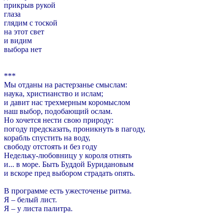
прикрыв рукой
глаза
глядим с тоской
на этот свет
и видим
выбора нет
***
Мы отданы на растерзанье смыслам:
наука, христианство и ислам;
и давит нас трехмерным коромыслом
наш выбор, подобающий ослам.
Но хочется нести свою природу:
погоду предсказать, проникнуть в пагоду,
корабль спустить на воду,
свободу отстоять и без году
Недельку-любовницу у короля отнять
и... в море. Быть Буддой Буридановым
и вскоре пред выбором страдать опять.
В программе есть ужесточенье ритма.
Я – белый лист.
Я – у листа палитра.