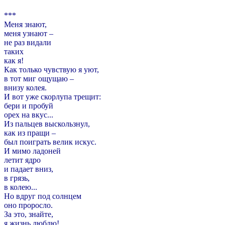
***
Меня знают,
меня узнают –
не раз видали
таких
как я!
Как только чувствую я уют,
в тот миг ощущаю –
внизу колея.
И вот уже скорлупа трещит:
бери и пробуй
орех на вкус...
Из пальцев выскользнул,
как из пращи –
был поиграть велик искус.
И мимо ладоней
летит ядро
и падает вниз,
в грязь,
в колею...
Но вдруг под солнцем
оно проросло.
За это, знайте,
я жизнь люблю!