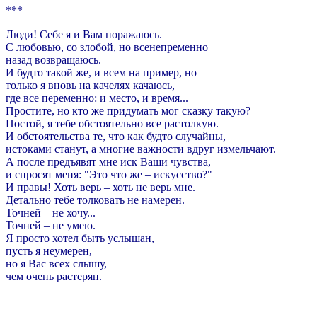
***
Люди! Себе я и Вам поражаюсь.
С любовью, со злобой, но всенепременно
назад возвращаюсь.
И будто такой же, и всем на пример, но
только я вновь на качелях качаюсь,
где все переменно: и место, и время...
Простите, но кто же придумать мог сказку такую?
Постой, я тебе обстоятельно все растолкую.
И обстоятельства те, что как будто случайны,
истоками станут, а многие важности вдруг измельчают.
А после предъявят мне иск Ваши чувства,
и спросят меня: "Это что же – искусство?"
И правы! Хоть верь – хоть не верь мне.
Детально тебе толковать не намерен.
Точней – не хочу...
Точней – не умею.
Я просто хотел быть услышан,
пусть я неумерен,
но я Вас всех слышу,
чем очень растерян.