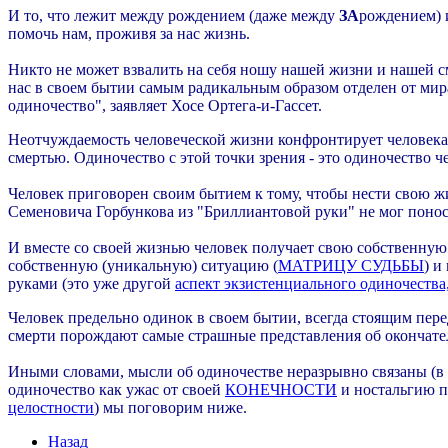
И то, что лежит между рождением (даже между
ЗА
рождением) и
помочь нам, проживя за нас жизнь.
Никто не может взвалить на себя ношу нашей жизни и нашей см
нас в своем бытии самым радикальным образом отделен от мира
одиночество", заявляет Хосе Ортега-и-Гассет.
Неотчуждаемость человеческой жизни конфронтирует человека
смертью. Одиночество с этой точки зрения - это одиночество че
Человек приговорен своим бытием к тому, чтобы нести свою жиз
Семеновича Горбункова из "Бриллиантовой руки" не мог поноси
И вместе со своей жизнью человек получает свою собственну
собственную (уникальную) ситуацию (
МАТРИЦУ СУДЬБЫ
) и
руками (это уже другой
аспект экзистенциального одиночества
Человек предельно одинок в своем бытии, всегда стоящим пере
смерти порождают самые страшные представления об окончате
Иными словами, мысли об одиночестве неразрывно связаны (в 
одиночество как ужас от своей
КОНЕЧНОСТИ
и ностальгию п
целостности
) мы поговорим ниже.
Назад