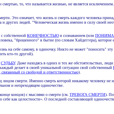
 смертью, то, что называется жизнью, не является исключением
ерти. Это означает, что жизнь и смерть каждого человека прин
 и других людей. "Человеческая жизнь именно в силу своей нео
 с собственной
КОНЕЧНОСТЬЮ
и сознаванием (или
ПОНИМА
ловека, "брошенного" в бытие (по словам Хайдеггера), которое е
нь на себе самому, в одиночку. Никто не может "поносить" эту 
ть кто-то другой).
ю
СУДЬБУ
. Даже находясь в одних и тех же обстоятельствах, лю
 каждый делает в своей уникальной ситуации свой собственный
, связанный со свободой и ответственностью
).
д лицом смерти. Именно смерть которой никакому человеку не и
льном и непреходящем одиночестве.
конце концов) с мыслями о смерти (см.
ТРЕВОГА СМЕРТИ
). П
о себе как целостности». О последней составляющей одиночеств