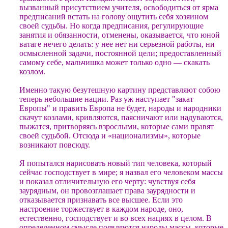
вызванный присутствием учителя, освободиться от ярма
предписаний встать на голову ощутить себя хозяином
своей судьбы. Но когда предписания, регулирующие
занятия и обязанности, отменены, оказывается, что юной
ватаге нечего делать: у нее нет ни серьезной работы, ни
осмысленной задачи, постоянной цели; предоставленный
самому себе, мальчишка может только одно — скакать
козлом.
Именно такую безутешную картину представляют собою
теперь небольшие нации. Раз уж наступает "закат
Европы" и править Европа не будет, народы и народники
скачут козлами, кривляются, паясничают или надуваются,
пыжатся, притворяясь взрослыми, которые сами правят
своей судьбой. Отсюда и «национализмы», которые
возникают повсюду.
Я попытался нарисовать новый тип человека, который
сейчас господствует в мире; я назвал его человеком массы
и показал отличительную его черту: чувствуя себя
заурядным, он провозглашает права заурядности и
отказывается признавать все высшее. Если это
настроение торжествует в каждом народе, оно,
естественно, господствует и во всех нациях в целом. В
определенном смысле появляются народы массы, которые