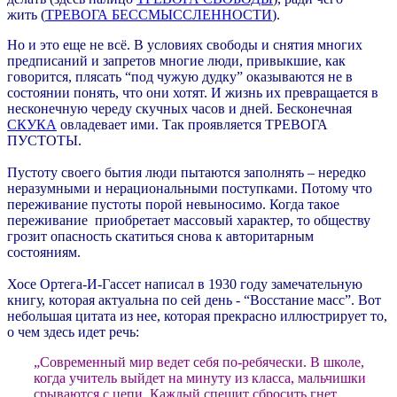
жить (
ТРЕВОГА БЕССМЫССЛЕННОСТИ
).
Но и это еще не всё. В условиях свободы и снятия многих
предписаний и запретов многие люди, привыкшие, как
говорится, плясать “под чужую дудку” оказываются не в
состоянии понять, что они хотят. И жизнь их превращается в
несконечную череду скучных часов и дней. Бесконечная
СКУКА
овладевает ими. Так проявляется ТРЕВОГА
ПУСТОТЫ.
Пустоту своего бытия люди пытаются заполнять – нередко
неразумными и нерациональными поступками. Потому что
переживание пустоты порой невыносимо. Когда такое
переживание приобретает массовый характер, то обществу
грозит опасность скатиться снова к авторитарным
состояниям.
Хосе Ортега-И-Гассет написал в 1930 году замечательную
книгу, которая актуальна по сей день - “Восстание масс”. Вот
небольшая цитата из нее, которая прекрасно иллюстрирует то,
о чем здесь идет речь:
„Современный мир ведет себя по-ребячески. В школе,
когда учитель выйдет на минуту из класса, мальчишки
срываются с цепи. Каждый спешит сбросить гнет,