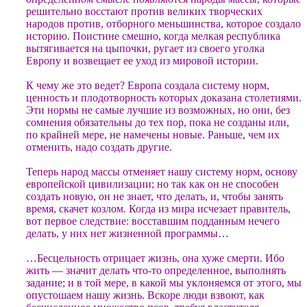
решительно восстают против великих творческих
народов против, отборного меньшинства, которое создало
историю. Поистине смешно, когда мелкая республика
вытягивается на цыпочки, ругает из своего уголка
Европу и возвещает ее уход из мировой истории.
К чему же это ведет? Европа создала систему норм,
ценность и плодотворность которых доказана столетиями.
Эти нормы не самые лучшие из возможных, но они, без
сомнения обязательны до тех пор, пока не созданы или,
по крайней мере, не намечены новые. Раньше, чем их
отменить, надо создать другие.
Теперь народ массы отменяет нашу систему норм, основу
европейской цивилизации; но так как он не способен
создать новую, он не знает, что делать, и, чтобы занять
время, скачет козлом. Когда из мира исчезает правитель,
вот первое следствие: восставшим подданным нечего
делать, у них нет жизненной программы…
…Бесцельность отрицает жизнь, она хуже смерти. Ибо
жить — значит делать что-то определенное, выполнять
задание; и в той мере, в какой мы уклоняемся от этого, мы
опустошаем нашу жизнь. Вскоре люди взвоют, как