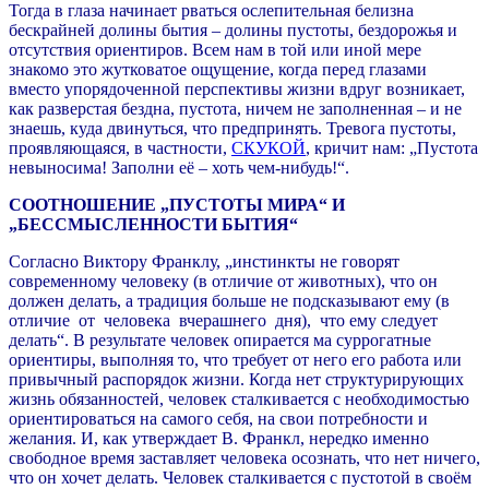
Тогда в глаза начинает рваться ослепительная белизна
бескрайней долины бытия – долины пустоты, бездорожья и
отсутствия ориентиров. Всем нам в той или иной мере
знакомо это жутковатое ощущение, когда перед глазами
вместо упорядоченной перспективы жизни вдруг возникает,
как разверстая бездна, пустота, ничем не заполненная – и не
знаешь, куда двинуться, что предпринять. Тревога пустоты,
проявляющаяся, в частности,
СКУКОЙ
, кричит нам: „Пустота
невыносима! Заполни её – хоть чем-нибудь!“.
СООТНОШЕНИЕ „ПУСТОТЫ МИРА“ И
„БЕССМЫСЛЕННОСТИ БЫТИЯ“
Согласно Виктору Франклу, „инстинкты не говорят
современному человеку (в отличие от животных), что он
должен делать, а традиция больше не подсказывают ему (в
отличие от человека вчерашнего дня), что ему следует
делать“. В результате человек опирается ма суррогатные
ориентиры, выполняя то, что требует от него его работа или
привычный распорядок жизни. Когда нет структурирующих
жизнь обязанностей, человек сталкивается с необходимоcтью
ориентироваться на самого себя, на свои потребности и
желания. И, как утверждает В. Франкл, нередко именно
свободное время заставляет человека осознать, что нет ничего,
что он хочет делать. Человек сталкивается с пустотой в своём