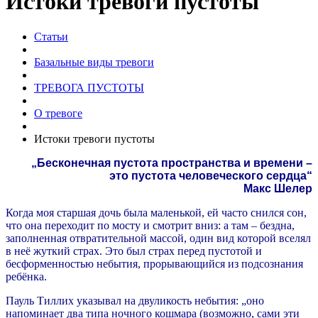
Истоки тревоги пустоты
Статьи
Базальные виды тревоги
ТРЕВОГА ПУСТОТЫ
О тревоге
Истоки тревоги пустоты
„Бесконечная пустота пространства и времени –
это пустота человеческого сердца“
Макс Шелер
Когда моя старшая дочь была маленькой, ей часто снился сон,
что она переходит по мосту и смотрит вниз: а там – бездна,
заполненная отвратительной массой, один вид которой вселял
в неё жуткий страх. Это был страх перед пустотой и
бесформенностью небытия, прорывающийся из подсознания
ребёнка.
Пауль Тиллих указывал на двуликость небытия: „оно
напоминает два типа ночного кошмара (возможно, сами эти