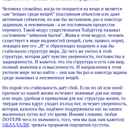
Человеку спокойно, когда он опирается на вещи и является
сам “вещью среди вещей” (пассивным объектом или даже
активным субъектом, но как бы застывшим, раз и навсегда
заданным, и неизменным - а не постоянным процессом
перемен). Такой модус существования Хайдеггер называл
состоянием "забвения бытия". Живя в этом модусе, человек
существует в мире видимостей (вещей, схем, правил, норм),
лежащих вне его „Я“ и образующих видимую и как бы
стабильную структуру мира. До чего же уютно в этой
структуре, которая даёт чувство уверенности, постоянства и
защищенности. И кажется, что эта структура и есть сам мир,
полный значения и осмысленности. И направления в этом
уютном мире легко найти – они как бы раз и навсегда заданы
среди знакомых и неизменных вещей.
Но порой эта стабильность даёт сбой. Если по ой или иной
причине из нашей жизни исчезают значимые для нас вещи
или люди, удобная и привычная для нас структура жизни, то
твёрдая почва вдруг уходит из-под ног, исчезает уверенность,
которая, казалось бы, надёжно поддерживала нас на наших
жизненных путях всё это время. Иными словами, любая
ПОТЕРЯ чего-то значимого, того, чем мы (как нам кажется)
ОБЛАДАЛИ
, чревата прорывом ощущения пустоты.