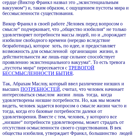
сердце (Виктор Франкл назвал это „экзистенциальным
вакуумом“) и, таким образом, с ощущением пустоты мира и
бессмысленности существования.
Викор Франкл в своей работе „Человек перед вопросом о
смысле“ подчеркивает, что „общество изобилия“ не только
удовлетворяет потребности массы людей, но и „порождает
изобилие свободного времени (нередко вследствие
безработицы), которое хоть, по идее, и предоставляет
возможность для осмысленной организации жизни, в
действительности же лишь еще сильнее способствует
проявлению экзистенциального вакуума“. То есть тревога
„пустоты мира“ пересекается с
ТРЕВОГОЙ
БЕССМЫСЛЕННОСТИ БЫТИЯ
.
Так, Абрахам Маслоу, который ввел различение низших и
высших
ПОТРЕБНОСТЕЙ
, считал, что человек начинает
интересоваться смыслом жизни лишь тогда, когда
удовлетворены низшие потребности. Но, как мы можем
видеть, человек задается вопросом о смысле жизни часто и
тогда, когда его базовые потребности далеки от
удовлетворения. Вместе с тем, человек, у которого все
„низшие“ потребности удовлетворены, может страдать от
отсутствия осмысленности своего существования. В век
общества изобилия, утверждает Франкл, большинство людей