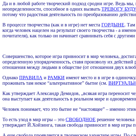
Да и в любой работе творческий подход сродни игре. Ведь мы, 
неопределенности, способное в одних вызвать
ТРЕВОГУ БУД
потому что радостная деятельность по преобразованию действи
В процессе творчества (как и в игре) нет места
ГОРДЫНЕ
. Там
когда человек нацелен на результат своего творчества - а именн
почитателя), как только он начинает сравнивать себя с другими
Совершенство, которое игра привносит в мир человека, достига
определенную упорядоченность, ставя произволу их действий ра
отношения между людьми в обществе (от отношения двух влюб
Однако
ПРАВИЛА
и
РАМКИ
имеют место и в игре в одиночку.
проживать там некое “альтернативное” бытие (см.
ВИРТУАЛЬ
Как утверждает Александр Демидов, „всякая игра переносит че
она выступает как деятельность в реальном мире и одновремен
Человек понимает, что это бытие не “настоящее” – именно этим
То есть уход в мир игры – это
СВОБОДНОЕ
решение человека (
утверждает Й.Хойзинга, такая свобода привносит в мир игры
А еще свобода проявляется в творческом характере игры. По 