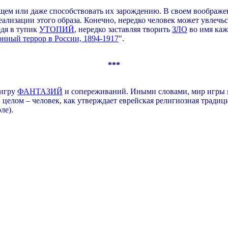
щем или даже способствовать их зарождению. В своем воображе
реализации этого образа. Конечно, нередко человек может увлеч
едя в тупик
УТОПИЙ
, нередко заставляя творить
ЗЛО
во имя каж
нный террор в России, 1894-1917
".
***
 игру
ФАНТАЗИЙ
и сопереживаний. Иными словами, мир игры яв
в целом – человек, как утверждает еврейская религиозная традици
ле).