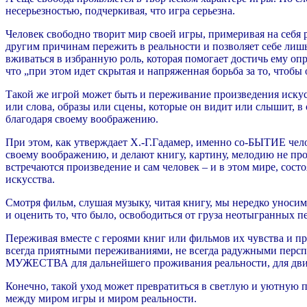
несерьезностью, подчеркивая, что игра серьезна.
Человек свободно творит мир своей игры, примеривая на себя 
другим причинам пережить в реальности и позволяет себе лиш
вживаться в избранную роль, которая помогает достичь ему о
что „при этом идет скрытая и напряженная борьба за то, чтоб
Такой же игрой может быть и переживание произведения искусс
или слова, образы или сцены, которые он видит или слышит, в
благодаря своему воображению.
При этом, как утверждает Х.-Г.Гадамер, именно со-БЫТИЕ чело
своему воображению, и делают книгу, картину, мелодию не про
встречаются
произведение и сам человек – и в этом мире, сос
искусства.
Смотря фильм, слушая музыку, читая книгу, мы нередко уносим
и оценить то, что было, освободиться от груза неотыгранных п
Переживая вместе с героями книг или фильмов их чувства и п
всегда приятными переживаниями, не всегда радужными перспе
МУЖЕСТВА для дальнейшего проживания реальности, для дви
Конечно, такой уход может превратиться в светлую и уютную пр
между миром игры и миром реальности.