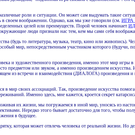
различные роли и ситуации. Он может сам выдумать такие ситуац
ь в своем воображении. Однако, как мы уже говорили (см.
ИГРА
пределенных целей или преимуществ. Порой человек начинает
И
ы окружающие люди признали нас тем, кем мы сами себя вообража
тва (будь то литература, музыка, театр, кино или живопись). Ч
 особый мир, непосредственным участником которого (будучи, по
века и художественного произведения, именно этот мир игры в 
сто предметом или звуком, а именно произведением искусства. 
тоящем из встречи и взаимодействия (ДИАЛОГА) произведения и и
ся в мир своих ассоциаций. Так, произведение искусства помога
ереживаний. Именно здесь, мне кажется, кроется секрет катарсис
роживая их жизни, мы погружаемся в иной мир, уносясь из наст
ктивами. Нередко этого бывает достаточно для того, чтобы полу
жения в будущее.
ятку, которая может отвлечь человека от реальной жизни. Но дел