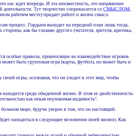
что нас ждет впереди. И эта неизвестность, это напряжение
ой деятельности. Тут творчество соприкасается со
СМЫСЛОМ
,
мном рабочем месте) придает работе и жизни смысл.
 сам процесс. Гордыня выходит на передний план лишь тогда,
со стороны, как бы глазами другого (читателя, зрителя, критика,
ются особые правила, привносящие во взаимодействие игроков
 может быть групповая игра (карты, футбол), но может быть и
своей игры, осознавая, что он уходит в этот мир, чтобы
я находится среди обыденной жизни. В этом ее двойственность:
ительностью как некая неуловимая видимость“.
 больном мире, будучи уверен в том, что он настоящий.
 будет находиться в следующие мгновения своей жизни). Как
 проводит границу между игрой и обычной ребячливостью,