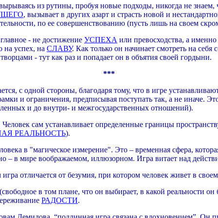
вырываясь из рутины, пробуя новые подходы, никогда не знаем, 
УЩЕГО
, вызывает в других азарт и страсть новой и нестандартн
тельности, по ее совершенствованию (пусть лишь на своем скро
 главное - не достижение
УСПЕХА
или превосходства, а именно
о на успех, на
СЛАВУ
. Как только он начинает смотреть на себя 
 творцами - тут как раз и попадает он в объятия своей гордыни.
***
ется, с одной стороны, благодаря тому, что в игре устанавлива
мки и ограничения, предписывая поступать так, а не иначе. Это
ленных и до внутри- и межгосударственных отношений).
 Человек сам устанавливает определенные границы пространству 
НАЯ РЕАЛЬНОСТЬ
).
ловека в "магическое измерение". Это – временная сфера, котора
но – в мире воображаемом, иллюзорном. Игра витает над действ
 игра отличается от безумия, при котором человек живет в своем
свободное в том плане, что он выбирает, в какой реальности он
 переживание
РАДОСТИ
.
словам Демидова, “подлинная игра связана с вдохновением”. Он