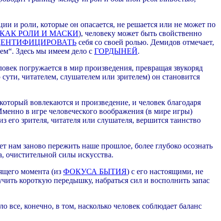
ии и роли, которые он опасается, не решается или не может по
 КАК РОЛИ И МАСКИ
), человеку может быть свойственно
ДЕНТИФИЦИРОВАТЬ
себя со своей ролью. Демидов отмечает,
ем“. Здесь мы имеем дело с
ГОРДЫНЕЙ
.
еловек погружается в мир произведения, превращая звукоряд
 сути, читателем, слушателем или зрителем) он становится
который вовлекаются и произведение, и человек благодаря
Именно в игре человеческого воображения (в мире игры)
з его зрителя, читателя или слушателя, вершится таинство
ет нам заново пережить наше прошлое, более глубоко осознать
а, очистительной силы искусства.
оящего момента (из
ФОКУСА БЫТИЯ
) с его настоящими, не
чить короткую передышку, набраться сил и восполнить запас
о все, конечно, в том, насколько человек соблюдает баланс