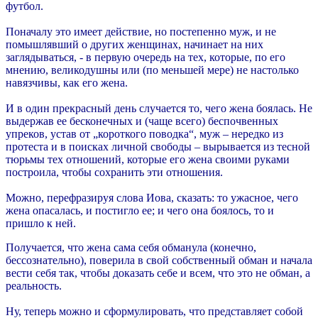
футбол.
Поначалу это имеет действие, но постепенно муж, и не
помышлявший о других женщинах, начинает на них
заглядываться, - в первую очередь на тех, которые, по его
мнению, великодушны или (по меньшей мере) не настолько
навязчивы, как его жена.
И в один прекрасный день случается то, чего жена боялась. Не
выдержав ее бесконечных и (чаще всего) беспочвенных
упреков, устав от „короткого поводка“, муж – нередко из
протеста и в поисках личной свободы – вырывается из тесной
тюрьмы тех отношений, которые его жена своими руками
построила, чтобы сохранить эти отношения.
Можно, перефразируя слова Иова, сказать: то ужасное, чего
жена опасалась, и постигло ее; и чего она боялось, то и
пришло к ней.
Получается, что жена сама себя обманула (конечно,
бессознательно), поверила в свой собственный обман и начала
вести себя так, чтобы доказать себе и всем, что это не обман, а
реальность.
Ну, теперь можно и сформулировать, что представляет собой