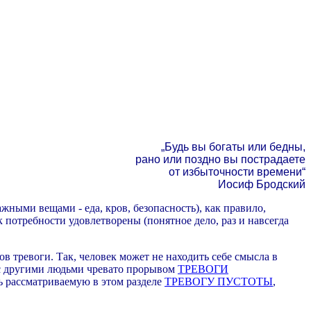
„Будь вы богаты или бедны,
рано или поздно вы пострадаете
от избыточности времени“
Иосиф Бродский
ными вещами - еда, кров, безопасность), как правило,
к потребности удовлетворены (понятное дело, раз и навсегда
 тревоги. Так, человек может не находить себе смысла в
 с другими людьми чревато прорывом
ТРЕВОГИ
ь рассматриваемую в этом разделе
ТРЕВОГУ ПУСТОТЫ
,