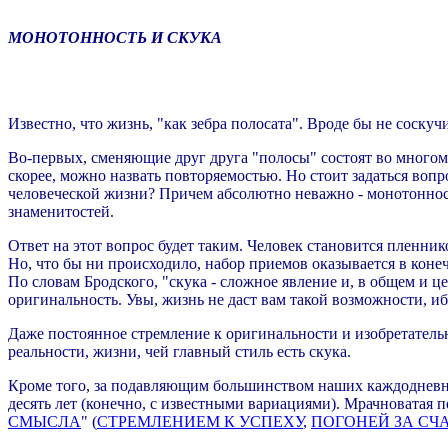
МОНОТОННОСТЬ И СКУКА
Известно, что жизнь, "как зебра полосата". Вроде бы не соскуч
Во-первых, сменяющие друг друга "полосы" состоят во многом 
скорее, можно назвать повторяемостью. Но стоит задаться вопр
человеческой жизни? Причем абсолютно неважно - монотонност
знаменитостей.
Ответ на этот вопрос будет таким. Человек становится пленник
Но, что бы ни происходило, набор приемов оказывается в кон
По словам Бродского, "скука - сложное явление и, в общем и ц
оригинальность. Увы, жизнь не даст вам такой возможности, иб
Даже постоянное стремление к оригинальности и изобретатель
реальности, жизни, чей главный стиль есть скука.
Кроме того, за подавляющим большинством наших каждодневных д
десять лет (конечно, с известными вариациями). Мрачноватая п
СМЫСЛА
" (
СТРЕМЛЕНИЕМ К УСПЕХУ
,
ПОГОНЕЙ ЗА СЧ