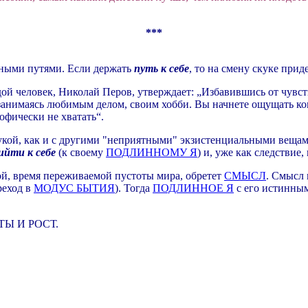
***
азными путями. Если держать
путь к себе
, то на смену скуке прид
ой человек, Николай Перов, утверждает: „Избавившись от чувст
 занимаясь любимым делом, своим хобби. Вы начнете ощущать ко
офически не хватать“.
укой, как и с другими "неприятными" экзистенциальными вещами,
ийти к себе
(к своему
ПОДЛИННОМУ Я
) и, уже как следствие
кой, время переживаемой пустоты мира, обретет
СМЫСЛ
. Смысл
реход в
МОДУС БЫТИЯ
). Тогда
ПОДЛИННОЕ Я
с его истинным
ОТЫ И РОСТ.