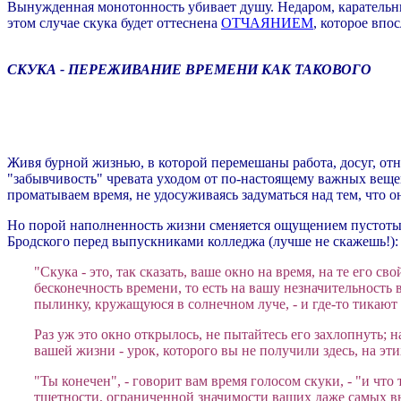
Вынужденная монотонность убивает душу. Недаром, карательн
этом случае скука будет оттеснена
ОТЧАЯНИЕМ
, которое впо
СКУКА - ПЕРЕЖИВАНИЕ ВРЕМЕНИ КАК ТАКОВОГО
Живя бурной жизнью, в которой перемешаны работа, досуг, от
"забывчивость" чревата уходом от по-настоящему важных вещей,
проматываем время, не удосуживаясь задуматься над тем, что о
Но порой наполненность жизни сменяется ощущением пустоты, 
Бродского перед выпускниками колледжа (лучше не скажешь!):
"Скука - это, так сказать, ваше окно на время, на те его 
бесконечность времени, то есть на вашу незначительность
пылинку, кружащуюся в солнечном луче, - и где-то тикают ч
Раз уж это окно открылось, не пытайтесь его захлопнуть; 
вашей жизни - урок, которого вы не получили здесь, на эти
"Ты конечен", - говорит вам время голосом скуки, - "и что
тщетности, ограниченной значимости ваших даже самых в