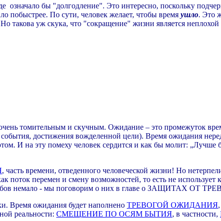
оде означало бы "долгодление". Это интересно, поскольку подче
ло побыстрее. По сути, человек желает, чтобы время
ушло
. Это 
 Но такова уж скука, что "сокращение" жизни является неплохой 
очень томительным и скучным. Ожидание – это промежуток врем
о события, достижения вожделенной цели). Время ожидания нере
том. И на эту помеху человек сердится и как бы молит: „Лучше 
Я
, часть времени, отведенного человеческой жизни! Но нетерпел
как поток перемен и смену возможностей, то есть не использует
особов немало - мы поговорим о них в главе о ЗАЩИТАХ ОТ 
ки. Время ожидания будет наполнено
ТРЕВОГОЙ ОЖИДАНИЯ
тной реальности:
СМЕЩЕНИЕ ПО ОСЯМ БЫТИЯ
, в частности,