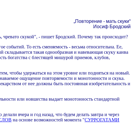
„Повторение - мать скуки“
Иосиф Бродский
ть, чревато скукой", - пишет Бродский. Почему так происходит?
е событий. То есть сменяемость - весьма относительна. Ее,
ий складывается такая однообразная и навевающая скуку канва
сть богатства с блестящей мишурой приемов, клубов,
 тем, чтобы удержаться на этом уровне или подняться на новый.
ознаваемое ощущение повторяемости и монотонности и скука.
 лекарством от нее должны быть постоянная изобретательность и
альности или новшества выдает монотонность стандартной
лали вчера и год назад, что будем делать завтра и через
СЛОВ
на основе возможностей момента "
СУРРОГАТАМИ