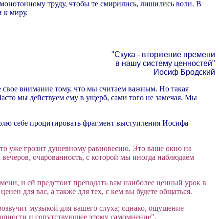
онотонному труду, чтобы те смирились, лишились воли. В
 к миру.
"Скука - вторжение времени
в нашу систему ценностей"
Иосиф Бродский
се свое внимание тому, что мы считаем важным. Но такая
Часто мы действуем ему в ущерб, сами того не замечая. Мы
зволю себе процитировать фрагмент выступления Иосифа
о это уже грозит душевному равновесию. Это ваше окно на
х вечеров, очарованность, с которой мы иногда наблюдаем
ремени, и ей предстоит преподать вам наиболее ценный урок в
нен для вас, а также для тех, с кем вы будете общаться.
 прозвучит музыкой для вашего слуха; однако, ощущение
орности и сопутствующее этому самомнение".