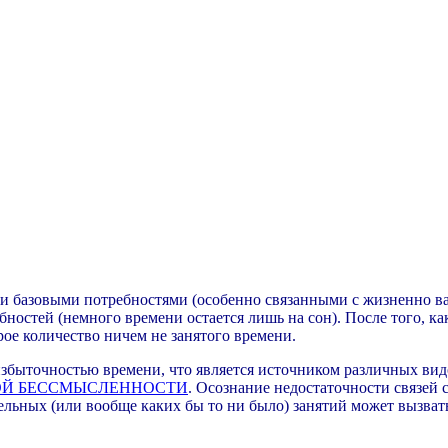
и базовыми потребностями (особенно связанными с жизненно важ
ностей (немного времени остается лишь на сон). После того, ка
рое количество ничем не занятого времени.
быточностью времени, что является источником различных видов
ОЙ БЕССМЫСЛЕННОСТИ
. Осознание недостаточности связей
тельных (или вообще каких бы то ни было) занятий может вызват