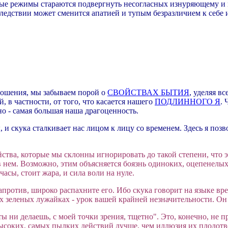
ые режимы стараются подвергнуть несогласных изнуряющему и м
следствии может сменится апатией и тупым безразличием к себе и
ношения, мы забываем порой о
СВОЙСТВАХ БЫТИЯ
, уделяя в
 в частности, от того, что касается нашего
ПОДЛИННОГО Я
. 
но - самая большая наша драгоценность.
и скука сталкивает нас лицом к лицу со временем. Здесь я по
свойства, которые мы склонны игнорировать до такой степени, чт
 в нем. Возможно, этим объясняется боязнь одиноких, оцепенелы
асы, стоит жара, и сила воли на нуле.
напротив, широко распахните его. Ибо скука говорит на языке в
х зеленых лужайках - урок вашей крайней незначительности. Он це
 ты ни делаешь, с моей точки зрения, тщетно". Это, конечно, не
ысоких, самых пылких действий лучше, чем иллюзия их плодотв