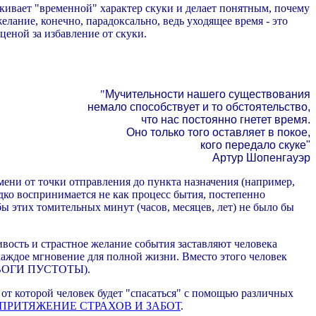
ркивает "временной" характер скуки и делает понятным,
почему
желание, конечно, парадоксально, ведь уходящее время - это
ценой за избавление от скуки.
"
Мучительности нашего существования
немало способствует и то обстоятельство,
что нас постоянно гнетет время.
Оно только того оставляет в покое,
кого передало скуке"
Артур Шопенгауэр
ени от точки отправления до пункта назначения (например,
дко воспринимается не как процесс бытия, постепенно
бы этих томительных минут (часов, месяцев, лет) не было бы
ивость и страстное желание события заставляют человека
 каждое мгновение для полной жизни. Вместо этого человек
ТРЕВОГИ ПУСТОТЫ).
, от которой человек будет "спасаться" с помощью различных
ПРИТЯЖЕНИЕ СТРАХОВ И ЗАБОТ
.