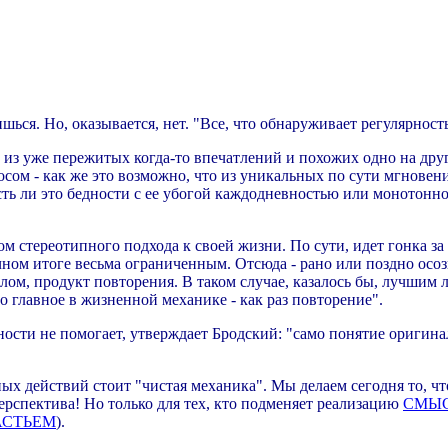
ишься. Но, оказывается, нет. "Все, что обнаруживает регулярнос
из уже пережитых когда-то впечатлений и похожих одно на друго
осом - как же это возможно, что из уникальных по сути мгновен
ь ли это бедности с ее убогой каждодневностью или монотонно
ом стереотипного подхода к своей жизни. По сути, идет гонка за
ечном итоге весьма ограниченным. Отсюда - рано или поздно ос
елом, продукт повторения. В таком случае, казалось бы, лучшим
о главное в жизненной механике - как раз повторение".
ности не помогает, утверждает Бродский: "само понятие оригин
ействий стоит "чистая механика". Мы делаем сегодня то, что де
ерспектива! Но только для тех, кто подменяет реализацию
СМЫ
АСТЬЕМ
).