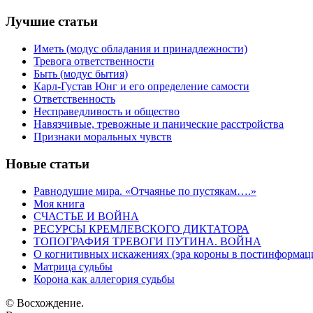
Лучшие статьи
Иметь (модус обладания и принадлежности)
Тревога ответственности
Быть (модус бытия)
Карл-Густав Юнг и его определение самости
Ответственность
Несправедливость и общество
Навязчивые, тревожные и панические расстройства
Признаки моральных чувств
Новые статьи
Равнодушие мира. «Отчаянье по пустякам….»
Моя книга
СЧАСТЬЕ И ВОЙНА
РЕСУРСЫ КРЕМЛЕВСКОГО ДИКТАТОРА
ТОПОГРАФИЯ ТРЕВОГИ ПУТИНА. ВОЙНА
О когнитивных искажениях (эра короны в постинформац
Матрица судьбы
Корона как аллегория судьбы
© Восхождение.