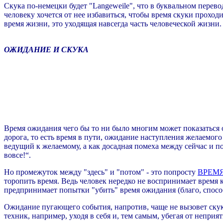
Скука по-немецки будет "Langeweile", что в буквальном перев
человеку хочется
от нее
избавиться, чтобы время скуки проходи
время жизни, это уходящая навсегда часть человеческой жизни.
ОЖИДАНИЕ И СКУКА
Время ожидания чего бы то ни было многим может показаться 
дорога, то есть время в пути, ожидание наступления желаемог
ведущий к желаемому, а как досадная помеха между сейчас и по
вовсе!“.
Но промежуток между "здесь" и "потом" - это попросту
ВРЕМ
торопить время. Ведь человек нередко не воспринимает время 
предпринимает попытки "убить" время ожидания (благо, сп
Ожидание пугающего события, напротив, чаще не вызовет ску
техник, например, уходя в себя и, тем самым, убегая от неприя