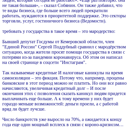
людей, которые сегодня не работают». «Еще раз повторю: она
не такая большая», – сказал Собянин. Он также добавил, что
те виды бизнеса, где больше всего людей прекратили
работать, нуждаются в приоритетной поддержке. Это секторы
торговли, услуг, гостиничного бизнеса (Ведомости).
требовать у государства в такое время – это мародерство:
Бывший депутат Госдумы от Кемеровской области, член
"Единой России" Сергей Поддубный сравнил с мародёрством
ситуацию, когда жители просят помощи государства в связи с
потерями из-за пандемии коронавируса. Об этом он написал
на своей странице в соцсети "Инстаграм".
Так называемые кредитные И налоговые каникулы на время
самоизоляции – это фикция. Потому что, например, процены
банковские в этот период можно не платить. Но они все равно
начисляются, увеличивая кредитный долг – И после
окончания этих с позволения сказать каникул людям придется
выплачивать еще больше. А к тому времени у них будет
гораздо меньше возможностей: деньги проели, а с работой
вряд ли будет лучсше.
Число банкротств уже выросло на 70%, а ожидается к концу
года еще один мощный всплеск в связи с короно-кризисом…