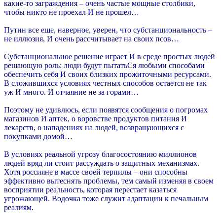
какие-то заграждения – очень частые мощные столбики,
чтобы никто не проехал И не прошел…
Путин все еще, наверное, уверен, что субстанциональность –
не иллюзия, И очень рассчитывает на своих псов…
Субстанциональное решение играет И в среде простых людей
решающую роль: люди будут пытатьСя любыми способами
обеспечить себя И своих близких прожиточными ресурсами.
В сложившихся условиях честных способов остается не так
уж И много. И отчаяние не за горами…
Поэтому не удивлюсь, если появятся сообщения о погромах
магазинов И аптек, о воровстве продуктов питания И
лекарств, о нападениях на людей, возвращающихся с
покупками домой…
В условиях реальной угрозу благосостоянию миллионов
людей вряд ли стоит рассуждать о защитных механизмах.
Хотя россияне в массе своей терпилы – они способны
эффективно вытеснять проблемы, тем самый изменяя в своем
восприятии реальность, которая перестает казаться
угрожающей. Водочка тоже служит адаптации к печальным
реалиям.