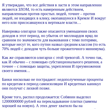
Я утверждаю, что все действия в ласти в этом направлении
являются ЗЛОМ, то есть намеренным действием,
направленным против простых людей, точнее – против
людей, не входящих в клику, окопавшуюся в Кремле И вокруг
него или присосавшуюся к вертикале власти…
Наверняка олигархи также опасаются уменьшения своих
доходов в этот период, но убыток от миллиардов вряд ли
сравним по значимости для выживания с теми потерями,
которые несут те, кого путин назвал средним классом (то есть
70% людей с доходом чуть больше прожиточного минимума).
Как же справляются олигархи с этой тревогой. А точно так,
как И обычно – с помощью субстанционального решения, а
точнее – с помощью защиты, укрепления И преумножения
своего имения…
Банки нисколько не пострадают: недополученные проценты
по кредитам в период самоизоляции И кредитных каникул
они получат с лихвой позже.
Кроме того, распил продолжается: Собянин выделил
12000000000 рублей на перекладывание плитки (замены
хорошей на новую). А этих денег хватило бы на