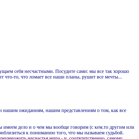
ущаем себя несчастными. Посудите сами: мы все так хорошо
т что-то, что ломает все наши планы, рушит все мечты...
и нашим ожиданиям, нашим представлениям о том, как все
ы имеем дело и о чем мы вообще говорим (с кем.то другим или
риблизиться к пониманию того, что мы называем судьбой.
преумножить несчастья мира - и, соотвтетственно, самому