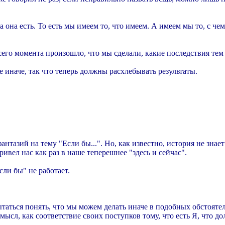
ва она есть. То есть мы имеем то, что имеем. А имеем мы то, с 
его момента произошло, что мы сделали, какие последствия тем
е иначе, так что теперь должны расхлебывать результаты.
тазий на тему "Если бы...". Но, как известно, история не знае
ивел нас как раз в наше теперешнее "здесь и сейчас".
сли бы" не работает.
ытаться понять, что мы можем делать иначе в подобных обстояте
ысл, как соответствие своих поступков тому, что есть Я, что до