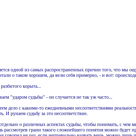
ляется одной из самых распространенных причин того, что мы ощ
тали о таком хорошем, да вели себя примерно, - и вот: происходи
разбитого корыта...
аем "ударом судьбы" - он случается не так уж часто...
еем дело с какими-то ежедневными несоответствиями реальност
. И рунаем судьбу за это несоответствие.
тдельно о различных аспектах судьбы, чтобы понимать, с чем м
шь рассмотрев грани такого сложнейшего понятия можно будет п
же говорил не раз, если неправильно назвать вещь, можно лишь 