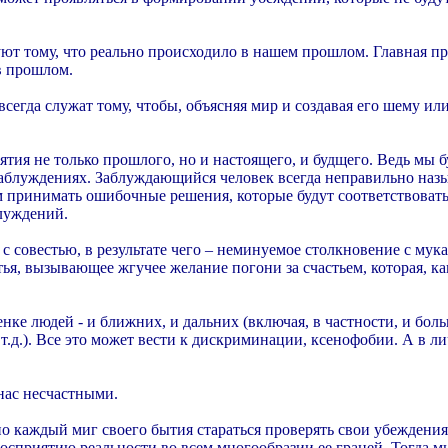
ют тому, что реально происходило в нашем прошлом. Главная пр
в прошлом.
егда служат тому, чтобы, объясняя мир и создавая его шему или
я не только прошлого, но и настоящего, и будщего. Ведь мы бу
луждениях. Заблуждающийся человек всегда неправильно называе
м принимать ошибочные решения, которые будут соответствовать
луждений.
 с совестью, в результате чего – неминуемое столкновение с мук
ья, вызывающее жгучее желание погони за счастьем, которая, ка
ке людей - и ближних, и дальних (включая, в частности, и бол
.д.). Все это может вести к дискриминации, ксенофобии. А в л
нас несчастными.
каждый миг своего бытия стараться проверять свои убеждения н
восприятию реальности во всем многообразии ее граней. Тогда м