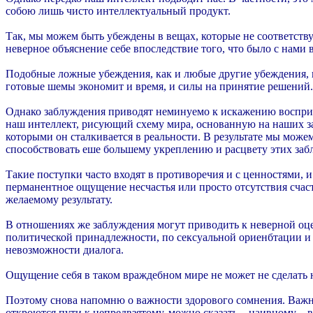
собою лишь чисто интеллектуальный продукт.
Так, мы можем быть убеждены в вещах, которые не соответству
неверное объяснение себе впоследствие того, что было с нами 
Подобные ложные убеждения, как и любые другие убеждения, вс
готовые шемы экономит и время, и силы на принятие решений.
Однако заблуждения приводят неминуемо к искажению восприяти
наш интеллект, рисующий схему мира, основанную на наших заб
которыми он сталкивается в реальности. В результате мы може
способствовать еше большему укреплению и расцвету этих заб
Такие поступки часто входят в противоречия и с ценностями, и
перманентное ощущение несчастья или просто отсутствия счаст
желаемому результату.
В отношениях же заблуждения могут приводить к неверной оцен
политической принадлежности, по сексуальной ориенбтации и т
невозможности диалога.
Ощущение себя в таком враждебном мире не может не сделать 
Поэтому снова напомню о важности здорового сомнения. Важно 
откроются пути к непредвзятому, можно сказать – наивному – 