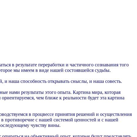
ься в результате переработки и частичного сознавания того
оторое мы имеем в виде нашей состоявшейся судьбы.
, и наша способность открывать сныслы, и наша совесть.
ые нами результаты этого опыта. Картина мира, которая
 ориентируемся, чем ближе к реальности будет эта картина
оводствуемся в процвессе принятия решений и осуществления
 в противоречие с нашей системой ценностей и с нашей
 последующему чувству вины.
 опираться на объективный опыт, которые будут представлять