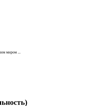
им миром ...
льность)