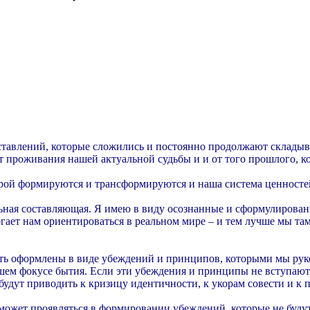
тавлений, которые сложились и постоянно продолжают складыват
т проживания нашей актуальной судьбы и и от того прошлого, к
орой формируются и трансформируются и наша система ценностей
ьная составляющая. Я имею в виду осознанные и сформулированн
гает нам ориентироваться в реальном мире – и тем лучше мы там
ть оформлены в виде убеждений и принципов, которыми мы рук
ашем фокусе бытия. Если эти убеждения и принципы не вступают
будут приводить к кризицу идентичности, к укорам совести и к
 может проявляться в формировании убеждений, которые не будут