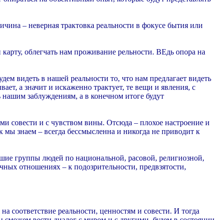
ичина – неверная трактовка реальности в фокусе бытия или
 карту, облегчать нам проживание рельности. ВЕдь опора на
дем видеть в нашей реальности то, что нам предлагает видеть
т, а значит и искаженно трактует, те вещи и явления, с
 нашим заблуждениям, а в конечном итоге будут
ами совести и с чувством вины. Отсюда – плохое настроение и
к мы знаем – всегда бессмысленна и никогда не приводит к
ьшие группы людей по национальной, расовой, религиозной,
ичных отношениях – к подозрительности, предвзятости,
а соответствие реальности, ценностям и совести. И тогда
ы сможем вести диалог с миром и с другими, будем в состоянии