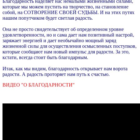
Благодарность наделяет нас немалыми жизненными силами,
которые мы можем пустить на творчество, на становление
собой, на СОТВОРЕНИЕ СВОЕЙ СУДЬБЫ. И на этих путях
нашим попутчиком будет светлая радость.
Она не просто свидетельствует об определенном уровне
удовлетворенности, но и сама дает нам позитивный настрой,
заряжает энергией и дает необычайно мощный заряд
жизненной силы для осуществления осмысленных поступков,
которые сообщают нам новый импульс для радости. За это,
кстати, всегда стоит быть благодарным.
Итак, как мы видим, благодарность открывает нам ворота
радости. А радость проторяет нам путь к счастью.
ВИДЕО "О БЛАГОДАРНОСТИ"