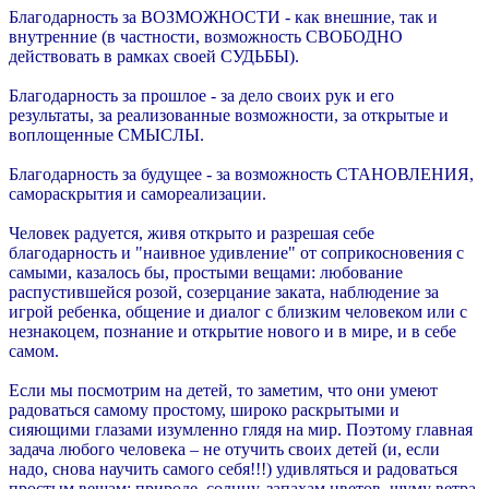
Благодарность за ВОЗМОЖНОСТИ - как внешние, так и
внутренние (в частности, возможность СВОБОДНО
действовать в рамках своей СУДЬБЫ).
Благодарность за прошлое - за дело своих рук и его
результаты, за реализованные возможности, за открытые и
воплощенные СМЫСЛЫ.
Благодарность за будущее - за возможность СТАНОВЛЕНИЯ,
самораскрытия и самореализации.
Человек радуется, живя открыто и разрешая себе
благодарность и "наивное удивление" от соприкосновения с
самыми, казалось бы, простыми вещами: любование
распустившейся розой, созерцание заката, наблюдение за
игрой ребенка, общение и диалог с близким человеком или с
незнакоцем, познание и открытие нового и в мире, и в себе
самом.
Если мы посмотрим на детей, то заметим, что они умеют
радоваться самому простому, широко раскрытыми и
сияющими глазами изумленно глядя на мир. Поэтому главная
задача любого человека – не отучить своих детей (и, если
надо, снова научить самого себя!!!) удивляться и радоваться
простым вещам: природе, солнцу, запахам цветов, шуму ветра,