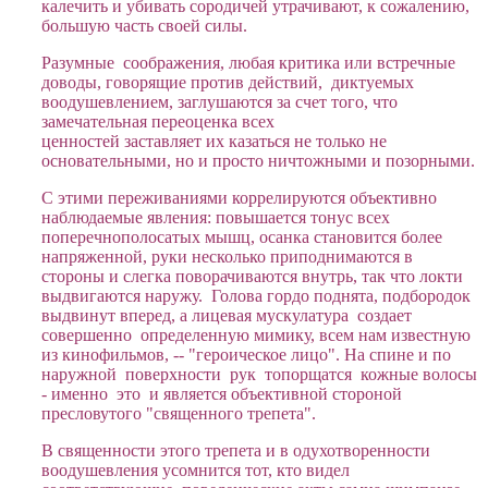
калечить и убивать сородичей утрачивают, к сожалению,
большую часть своей силы.
Разумные соображения, любая критика или встречные
доводы, говорящие против действий, диктуемых
воодушевлением, заглушаются за счет того, что
замечательная переоценка всех
ценностей заставляет их казаться не только не
основательными, но и просто ничтожными и позорными.
С этими переживаниями коррелируются объективно
наблюдаемые явления: повышается тонус всех
поперечнополосатых мышц, осанка становится более
напряженной, руки несколько приподнимаются в
стороны и слегка поворачиваются внутрь, так что локти
выдвигаются наружу. Голова гордо поднята, подбородок
выдвинут вперед, а лицевая мускулатура создает
совершенно определенную мимику, всем нам известную
из кинофильмов, -- "героическое лицо". На спине и по
наружной поверхности рук топорщатся кожные волосы
- именно это и является объективной стороной
пресловутого "священного трепета".
В священности этого трепета и в одухотворенности
воодушевления усомнится тот, кто видел