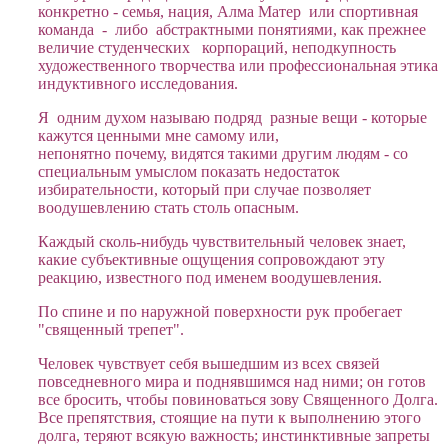
конкретно - семья, нация, Алма Матер или спортивная
команда - либо абстрактными понятиями, как прежнее
величие студенческих корпораций, неподкупность
художественного творчества или профессиональная этика
индуктивного исследования.
Я одним духом называю подряд разные вещи - которые
кажутся ценными мне самому или,
непонятно почему, видятся такими другим людям - со
специальным умыслом показать недостаток
избирательности, который при случае позволяет
воодушевлению стать столь опасным.
Каждый сколь-нибудь чувствительный человек знает,
какие субъективные ощущения сопровождают эту
реакцию, известного под именем воодушевления.
По спине и по наружной поверхности рук пробегает
"священный трепет".
Человек чувствует себя вышедшим из всех связей
повседневного мира и поднявшимся над ними; он готов
все бросить, чтобы повиноваться зову Священного Долга.
Все препятствия, стоящие на пути к выполнению этого
долга, теряют всякую важность; инстинктивные запреты