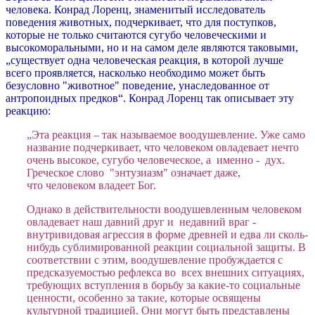
человека. Конрад Лоренц, знаменитый исследователь
поведения животных, подчеркивает, что для поступков,
которые не только считаются сугубо человеческими и
высокоморальными, но и на самом деле являются таковыми,
„существует одна человеческая реакция, в которой лучше
всего проявляется, насколько необходимо может быть
безусловно "животное" поведение, унаследованное от
антропоидных предков“. Конрад Лоренц так описывает эту
реакцию:
„Эта реакция – так называемое воодушевление. Уже само
название подчеркивает, что человеком овладевает нечто
очень высокое, сугубо человеческое, а именно - дух.
Греческое слово "энтузиазм" означает даже,
что человеком владеет Бог.
Однако в действительности воодушевленным человеком
овладевает наш давний друг и недавний враг -
внутривидовая агрессия в форме древней и едва ли сколь-
нибудь сублимированной реакции социальной защиты. В
соответствии с этим, воодушевление пробуждается с
предсказуемостью рефлекса во всех внешних ситуациях,
требующих вступления в борьбу за какие-то социальные
ценности, особенно за такие, которые освящены
культурной традицией. Они могут быть представлены