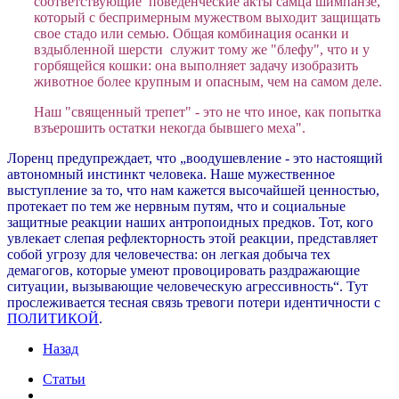
соответствующие поведенческие акты самца шимпанзе,
который с беспримерным мужеством выходит защищать
свое стадо или семью. Общая комбинация осанки и
вздыбленной шерсти служит тому же "блефу", что и у
горбящейся кошки: она выполняет задачу изобразить
животное более крупным и опасным, чем на самом деле.
Наш "священный трепет" - это не что иное, как попытка
взъерошить остатки некогда бывшего меха".
Лоренц предупреждает, что „воодушевление - это настоящий
автономный инстинкт человека. Наше мужественное
выступление за то, что нам кажется высочайшей ценностью,
протекает по тем же нервным путям, что и социальные
защитные реакции наших антропоидных предков. Тот, кого
увлекает слепая рефлекторность этой реакции, представляет
собой угрозу для человечества: он легкая добыча тех
демагогов, которые умеют провоцировать раздражающие
ситуации, вызывающие человеческую агрессивность“. Тут
прослеживается тесная связь тревоги потери идентичности с
ПОЛИТИКОЙ
.
Назад
Статьи