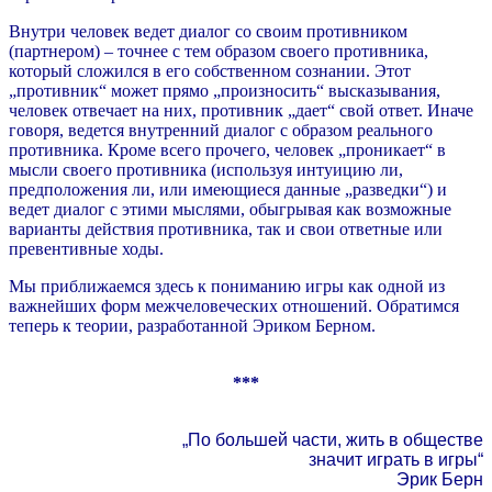
Внутри человек ведет диалог со своим противником
(партнером) – точнее с тем образом своего противника,
который сложился в его собственном сознании. Этот
„противник“ может прямо „произносить“ высказывания,
человек отвечает на них, противник „дает“ свой ответ. Иначе
говоря, ведется внутренний диалог с образом реального
противника. Кроме всего прочего, человек „проникает“ в
мысли своего противника (используя интуицию ли,
предположения ли, или имеющиеся данные „разведки“) и
ведет диалог с этими мыслями, обыгрывая как возможные
варианты действия противника, так и свои ответные или
превентивные ходы.
Мы приближаемся здесь к пониманию игры как одной из
важнейших форм межчеловеческих отношений. Обратимся
теперь к теории, разработанной Эриком Берном.
***
„По большей части, жить в обществе
значит играть в игры“
Эрик Берн