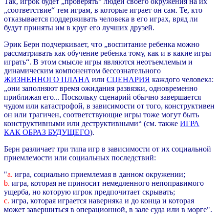
Так, игрок будет „проверять“ людей своего окружения на их
„соответствие“ тем играм, в которые играет он сам. Те, кто
отказывается поддерживать человека в его играх, вряд ли
будут приняты им в круг его лучших друзей.
Эрик Берн подчеркивает, что „воспитание ребенка можно
рассматривать как обучение ребенка тому, как и в какие игры
играть“. В этом смысле игры являются неотъемлемым и
динамическим компонентом бессознательного
ЖИЗНЕННОГО ПЛАНА
или
СЦЕНАРИЯ
каждого человека:
„они заполняют время ожидания развязки, одновременно
приближая его... Поскольку сценарий обычно завершается
чудом или катастрофой, в зависимости от того, конструктивен
он или трагичен, соответствующие игры тоже могут быть
конструктивными или деструктивными“ (см. также
ИГРА
КАК ОБРАЗ БУДУЩЕГО
).
Берн различает три типа игр в зависимости от их социальной
приемлемости или социальных последствий:
"
а.
игра, социально приемлемая в данном окружении;
b.
игра, которая не приносит немедленного непоправимого
ущерба, но которую игрок предпочитает скрывать;
c.
игра, которая играется наверняка и до конца и которая
может завершиться в операционной, в зале суда или в морге".