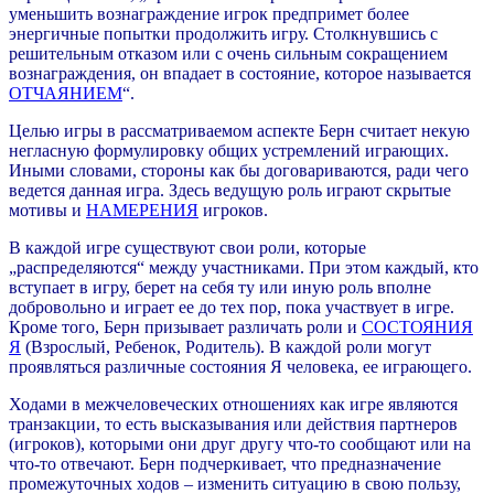
уменьшить вознаграждение игрок предпримет более
энергичные попытки продолжить игру. Столкнувшись с
решительным отказом или с очень сильным сокращением
вознаграждения, он впадает в состояние, которое называется
ОТЧАЯНИЕМ
“.
Целью игры в рассматриваемом аспекте Берн считает некую
негласную формулировку общих устремлений играющих.
Иными словами, стороны как бы договариваются, ради чего
ведется данная игра. Здесь ведущую роль играют скрытые
мотивы и
НАМЕРЕНИЯ
игроков.
В каждой игре существуют свои роли, которые
„распределяются“ между участниками. При этом каждый, кто
вступает в игру, берет на себя ту или иную роль вполне
добровольно и играет ее до тех пор, пока участвует в игре.
Кроме того, Берн призывает различать роли и
СОСТОЯНИЯ
Я
(Взрослый, Ребенок, Родитель). В каждой роли могут
проявляться различные состояния Я человека, ее играющего.
Ходами в межчеловеческих отношениях как игре являются
транзакции, то есть высказывания или действия партнеров
(игроков), которыми они друг другу что-то сообщают или на
что-то отвечают. Берн подчеркивает, что предназначение
промежуточных ходов – изменить ситуацию в свою пользу,