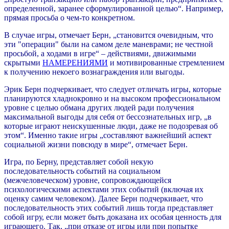
определенной, заранее сформулированной целью“. Например,
прямая просьба о чем-то конкретном.
В случае игры, отмечает Берн, „становится очевидным, что
эти "операции" были на самом деле маневрами; не честной
просьбой, а ходами в игре“ – действиями, движимыми
скрытыми
НАМЕРЕНИЯМИ
и мотивированные стремлением
к получению некоего вознаграждения или выгоды.
Эрик Берн подчеркивает, что следует отличать игры, которые
планируются хладнокровно и на высоком профессиональном
уровне с целью обмана других людей ради получения
максимальной выгоды для себя от бессознательных игр, „в
которые играют неискушенные люди, даже не подозревая об
этом“. Именно такие игры „составляют важнейший аспект
социальной жизни повсюду в мире“, отмечает Берн.
Игра, по Берну, представляет собой некую
последовательность событий на социальном
(межчеловеческом) уровне, сопровождающейся
психологическими аспектами этих событий (включая их
оценку самим человеком). Далее Берн подчеркивает, что
последовательность этих событий лишь тогда представляет
собой игру, если может быть доказана их особая ценность для
играющего. Так, „при отказе от игры или при попытке