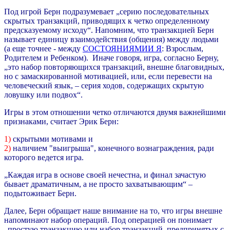
Под игрой Берн подразумевает „серию последовательных
скрытых транзакций, приводящих к четко определенному
предсказуемому исходу“. Напомним, что транзакцией Берн
называет единицу взаимодействия (общения) между людьми
(а еще точнее - между
СОСТОЯНИЯМИИ Я
: Взрослым,
Родителем и Ребенком). Иначе говоря, игра, согласно Берну,
„это набор повторяющихся транзакций, внешне благовидных,
но с замаскированной мотивацией, или, если перевести на
человеческий язык, – серия ходов, содержащих скрытую
ловушку или подвох“.
Игры в этом отношении четко отличаются двумя важнейшими
признаками, считает Эрик Берн:
1)
скрытыми мотивами и
2)
наличием "выигрыша", конечного вознаграждения, ради
которого ведется игра.
„Каждая игра в основе своей нечестна, и финал зачастую
бывает драматичным, а не просто захватывающим“ –
подытоживает Берн.
Далее, Берн обращает наше внимание на то, что игры внешне
напоминают набор операций. Под операцией он понимает
„простую транзакцию или набор транзакций, предпринятых с