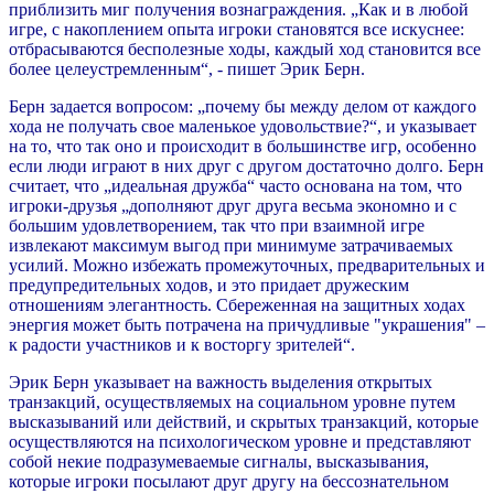
приблизить миг получения вознаграждения. „Как и в любой
игре, с накоплением опыта игроки становятся все искуснее:
отбрасываются бесполезные ходы, каждый ход становится все
более целеустремленным“, - пишет Эрик Берн.
Берн задается вопросом: „почему бы между делом от каждого
хода не получать свое маленькое удовольствие?“, и указывает
на то, что так оно и происходит в большинстве игр, особенно
если люди играют в них друг с другом достаточно долго. Берн
считает, что „идеальная дружба“ часто основана на том, что
игроки-друзья „дополняют друг друга весьма экономно и с
большим удовлетворением, так что при взаимной игре
извлекают максимум выгод при минимуме затрачиваемых
усилий. Можно избежать промежуточных, предварительных и
предупредительных ходов, и это придает дружеским
отношениям элегантность. Сбереженная на защитных ходах
энергия может быть потрачена на причудливые "украшения" –
к радости участников и к восторгу зрителей“.
Эрик Берн указывает на важность выделения открытых
транзакций, осуществляемых на социальном уровне путем
высказываний или действий, и скрытых транзакций, которые
осуществляются на психологическом уровне и представляют
собой некие подразумеваемые сигналы, высказывания,
которые игроки посылают друг другу на бессознательном