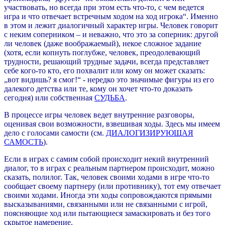
участвовать, но всегда при этом есть что-то, с чем ведется
игра и что отвечает встречным ходом на ход игрока“. Именно
в этом и лежит диалогичный характер игры. Человек говорит
с неким соперником – и неважно, что это за соперник: другой
ли человек (даже воображаемый), некое сложное задание
(хотя, если копнуть поглубже, человек, преодолевающий
трудности, решающий трудные задачи, всегда представляет
себе кого-то кто, его похвалит или кому он может сказать:
„вот видишь? я смог!“ - нередко это значимые фигуры из его
далекого детства или те, кому он хочет что-то доказать
сегодня) или собственная
СУДЬБА
.
В процессе игры человек ведет внутренние разговоры,
оценивая свои возможности, взвешивая ходы. Здесь мы имеем
дело с голосами самости (см.
ДИАЛОГИЗИРУЮЩАЯ
САМОСТЬ
).
Если в играх с самим собой происходит некий внутренний
диалог, то в играх с реальным партнером происходит, можно
сказать, полилог. Так, человек своими ходами в игре что-то
сообщает своему партнеру (или противнику), тот ему отвечает
своими ходами. Иногда эти ходы сопровождаются прямыми
высказываниями, связанными или не связанными с игрой,
поясняющие ход или пытающиеся замаскировать и без того
скрытое намерение.