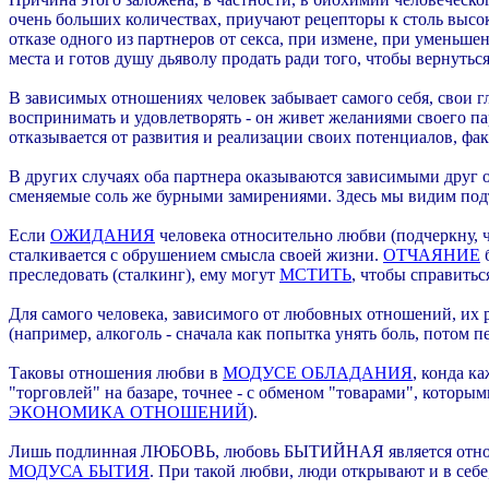
очень больших количествах, приучают рецепторы к столь высо
отказе одного из партнеров от секса, при измене, при уменьш
места и готов душу дьяволу продать ради того, чтобы вернутьс
В зависимых отношениях человек забывает самого себя, свои 
воспринимать и удовлетворять - он живет желаниями своего па
отказывается от развития и реализации своих потенциалов, фа
В других случаях оба партнера оказываются зависимыми друг от
сменяемые соль же бурными замирениями. Здесь мы видим под
Если
ОЖИДАНИЯ
человека
относительно любви
(подчеркну, 
сталкивается с обрушением смысла своей жизни.
ОТЧАЯНИЕ
б
преследовать (сталкинг), ему могут
МСТИТЬ
, чтобы справить
Для самого человека, зависимого от любовных отношений, их 
(например, алкоголь - сначала как попытка унять боль, потом 
Таковы отношения любви в
МОДУСЕ ОБЛАДАНИЯ
, конда к
"торговлей" на базаре, точнее - с обменом "товарами", котор
ЭКОНОМИКА ОТНОШЕНИЙ
).
Лишь подлинная ЛЮБОВЬ, любовь БЫТИЙНАЯ является отноше
МОДУСА БЫТИЯ
. При такой любви, люди открывают и в себе