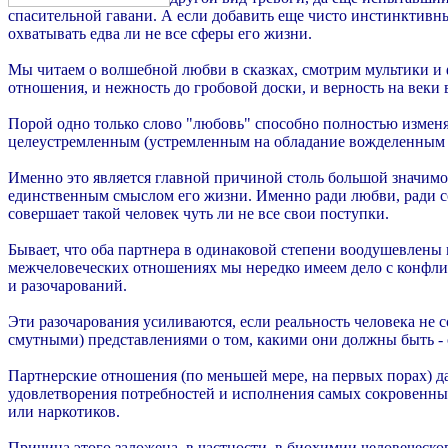
спасительной гавани. А если добавить еще чисто инстинктивные 
охватывать едва ли не все сферы его жизни.
Мы читаем о волшебной любви в сказках, смотрим мультики и
отношения, и нежность до гробовой доски, и верность на веки
Порой одно только слово "любовь" способно полностью изменят
целеустремленным (устремленным на обладание вожделенным п
Именно это является главной причиной столь большой значимост
единственным смыслом его жизни. Именно ради любви, ради с
совершает такой человек чуть ли не все свои поступки.
Бывает, что оба партнера в одинаковой степени воодушевлены 
межчеловеческих отношениях мы нередко имеем дело с конфлик
и разочарований.
Эти разочарования усиливаются, если реальность человека не с
смутными) представлениями о том, какими они должны быть - о
Партнерские отношения (по меньшей мере, на первых порах) д
удовлетворения потребностей и исполнения самых сокровенны
или наркотиков.
Причина этого заложена, в частности, в биохимии человеческо