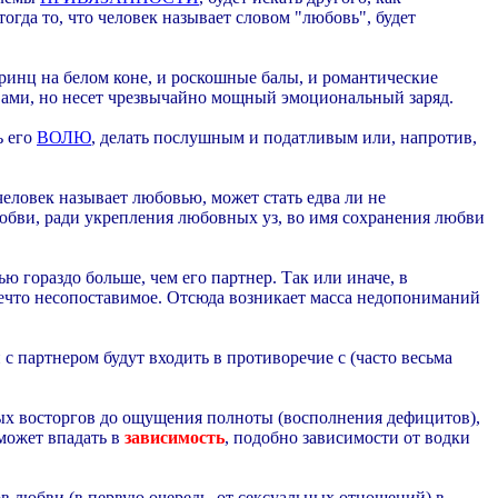
огда то, что человек называет словом "любовь", будет
ринц на белом коне, и роскошные балы, и романтические
ловами, но несет чрезвычайно мощный эмоциональный заряд.
ь его
ВОЛЮ
, делать послушным и податливым или, напротив,
человек называет любовью, может стать едва ли не
бви, ради укрепления любовных уз, во имя сохранения любви
 гораздо больше, чем его партнер. Так или иначе, в
ечто несопоставимое. Отсюда возникает масса недопониманий
 с партнером будут входить в противоречие с (часто весьма
ых восторгов до ощущения полноты (восполнения дефицитов),
может впадать в
зависимость
, подобно зависимости от водки
ов любви (в первую очередь, от сексуальных отношений) в