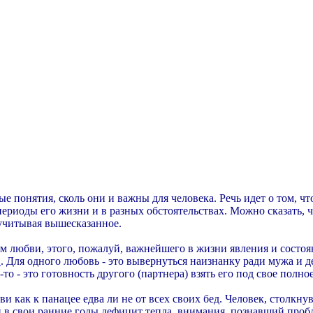
ые понятия, сколь они и важны для человека. Речь идет о том, чт
периоды его жизни и в разных обстоятельствах. Можно сказать, 
 учитывая вышесказанное.
м любви, этого, пожалуй, важнейшего в жизни явления и состояни
"
. Для одного любовь - это вывернуться наизнанку ради мужа и 
то - это готовность другого (партнера) взять его под свое полно
ви как к панацее едва ли не от всех своих бед. Человек, столк
й в свои ранние годы дефицит тепла, внимания, познавший про