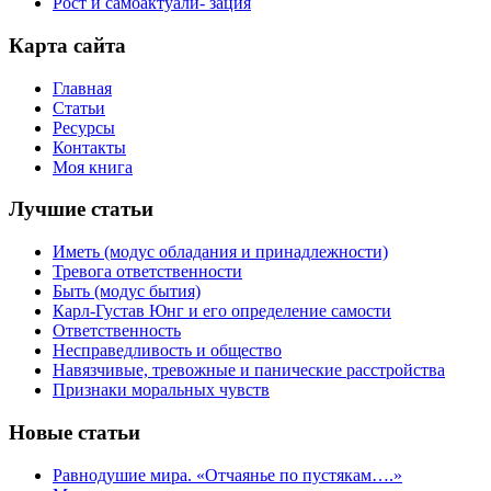
Рост и самоактуали- зация
Карта сайта
Главная
Статьи
Ресурсы
Контакты
Моя книга
Лучшие статьи
Иметь (модус обладания и принадлежности)
Тревога ответственности
Быть (модус бытия)
Карл-Густав Юнг и его определение самости
Ответственность
Несправедливость и общество
Навязчивые, тревожные и панические расстройства
Признаки моральных чувств
Новые статьи
Равнодушие мира. «Отчаянье по пустякам….»