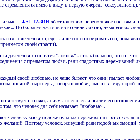
стремления (я имею в виду, в первую очередь, сексуальность), т
 фильмы...
ФАНТАЗИИ
об отношениях переполняют нас: там и п
 веков... По большей части все это очень смутно, невыразимо с
ь сознание человека, едва ли не гипнотизировать его, подавлят
редметом своей страсти).
и для человека понятия "любовь" - столь большой, что то, что 
оединения с предметом любви, ради сладостных переживаний лю
каждый своей любовью, но чаще бывает, что один пылает любовью
том понятий: партнеры, говоря о любви, имеют в виду порой н
оответствует его ожиданиям - то есть если реалии его отношений
 том, что человек для себя называет "любовью".
ают человеку массу положительных переживаний - от сексуальн
х желаний. Поэтому человек, живущий ради подобных эмоций, 
го мозга: медиаторы и гормоны, выделяемые в процессе восторг