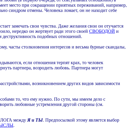
имеет место при сокращении приятных переживаний, например,
ьно синдром отмены. Человека ломает, он не находит себе
естает замечать свои чувства. Даже желания свои он отучается
оило, нередко он жертвует ради этого своей
СВОБОДОЙ
и
ом деструктивность подобных отношений.
гому, часты столкновения интересов и весьма бурные скандалы,
авдываются, если отношения терпят крах, то человек
рнуть партнера, возродить любовь. Партнера могут
 расстройствами, возникновением других видов зависимости
обами то, что ему нужно. По сути, мы имеем дело с
етворить любовные устремления другой стороны (см.
ИАЛОГА между
Я и ТЫ
. Предпосылкой этому является выбор
ЫСЛЫ
.