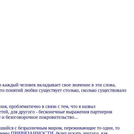
о каждый человек вкладывает свое значение в эти слова,
что понятий любви существует столько, сколько существовало
я, проблематично в связи с тем, что я назвал
детей, для другого - бесконечные выражения партнером
е и безоговорочное покровительство...
нувшийся с безразличным миром, переживающие то одни, то
блемы
ПРИВЯЗАННОСТИ
, будет искать другого, как