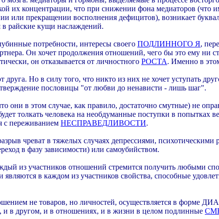
кой их концентрации, что при снижении фона медиаторов (что 
ении или прекращении восполнения дефицитов), возникает буквал
я в райские кущи наслаждений.
глубинные потребности, интересы своего
ПОДЛИННОГО Я
, пер
ртнера. Он хочет продолжения отношений, чего бы это ему ни ст
ктически, он отказывается от личностного
РОСТА
. Именно в эт
 друга. Но в силу того, что никто из них не хочет уступать дру
тверждение пословицы "от любви до ненависти - лишь шаг".
что они в этом случае, как правило, достаточно смутные) не опр
удет толкать человека на необдуманные поступки в попытках ве
ся с переживанием
НЕСПРАВЕДЛИВОСТИ
.
разрыв чреват в тяжелых случаях депрессиями, психотическими
переход в фазу зависимости) или самоубийством.
аждый из участников отношений стремится получить любыми спос
ыми являются в каждом из участников свойства, способные удовл
нием не товаров, но личностей, осуществляется в форме Д
, и в другом, и в отношениях, и в жизни в целом подлинные
СМ