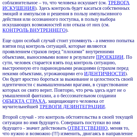
соблазнительное – то, что человека искушает (см.
ТРЕВОГА
ИСКУШЕНИЯ
). Здесь контроль будет касаться собственных
эмоций и импульсов и решения в пользу импульсивного
действия или осознанного поступка, в пользу выбора
искушающих возможностей или отказа от них (см.
КОНТРОЛЬ ВНУТРЕННЕГО
).
Еще один особый случай стоит упомянуть - а именно попытка
взятия под контроль ситуаций, которые являются
проявлением страхов перед "плохими" внутренними
объектами, выносимыми вовне в результате
ПРОЕКЦИИ
. По
сути, человек старается взять под контроль ситуацию,
выстроенную его параноидными реакциями (страхом перед
некими объектами, угрожающими его
ИДЕНТИЧНОСТИ
).
Он будет яростно бороться за выживание и целостность своей
идентичности с вымышленными врагами, в существование
которых он свято верит. Повторю, что речь здесь идет не о
умышленной фантазии, а о бессознательном создании
ОБЪЕКТА СТРАХА
, защищающего человека от
мучительнейшей
ТРЕВОГИ ДЕЗИНТЕГРАЦИИ
.
Второй случай - это контроль обстоятельства в своей текущей
ситуации во имя будущего. Совершать поступки во имя
будущего - значит действовать
ОТВЕТСТВЕННО
, меняя то,
что нужно и возможно (!!!) изменить, двигаясь в направление