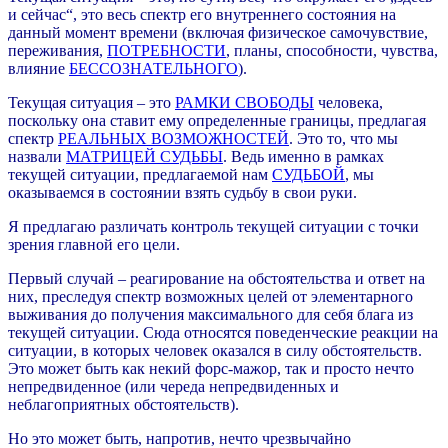
и сейчас“, это весь спектр его внутреннего состояния на
данный момент времени (включая физическое самочувствие,
переживания,
ПОТРЕБНОСТИ
, планы, способности, чувства,
влияние
БЕССОЗНАТЕЛЬНОГО
).
Текущая ситуация – это
РАМКИ СВОБОДЫ
человека,
поскольку она ставит ему определенные границы, предлагая
спектр
РЕАЛЬНЫХ ВОЗМОЖНОСТЕЙ
. Это то, что мы
назвали
МАТРИЦЕЙ СУДЬБЫ
. Ведь именно в рамках
текущей ситуации, предлагаемой нам
СУДЬБОЙ
, мы
оказываемся в состоянии взять судьбу в свои руки.
Я предлагаю различать контроль текущей ситуации с точки
зрения главной его цели.
Первый случай – реагирование на обстоятельства и ответ на
них, преследуя спектр возможных целей от элементарного
выживания до получения максимального для себя блага из
текущей ситуации. Сюда относятся поведенческие реакции на
ситуации, в которых человек оказался в силу обстоятельств.
Это может быть как некий форс-мажор, так и просто нечто
непредвиденное (или череда непредвиденных и
неблагоприятных обстоятельств).
Но это может быть, напротив, нечто чрезвычайно