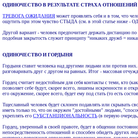
ОДИНОЧЕСТВО В РЕЗУЛЬТАТЕ СТРАХА ОТНОШЕНИЙ
ТРЕВОГА ОЖИДАНИЯ
может проявлять себя и в том, что чел
ощутить при этом чувство СТЫДА (см. в этой статье ниже
Другой вариант - человек предпочитает держать дистанцию по 
подобная закрытость служит принципу “никаких дружб = ника
ОДИНОЧЕСТВО И ГОРДЫНЯ
Гордыня ставит человека над другими людьми или против них. 
разговаривать друг с другом на равных. Итог - массовая отчуж
Гордец считает недостойным для себя контакты с теми, кто (ка
позволяет себе будут, скорее всего, лишены искренности и отк
его окружение, скорее всего, будет ему под стать (то есть состо
Тщеславный человек будет склонен подавлять или скрывать сво
иметь только то, что он окружен "достойными" людьми, "спосо
укреплять его
СУБСТАНЦИОНАЛЬНОСТЬ
(в первую очередь
Гордец, уверенный в своей правоте, будет в общении постоянн
непосредственность отношений и способен обидеть других люде
интересы перестанут определять поведение других, гордец ри