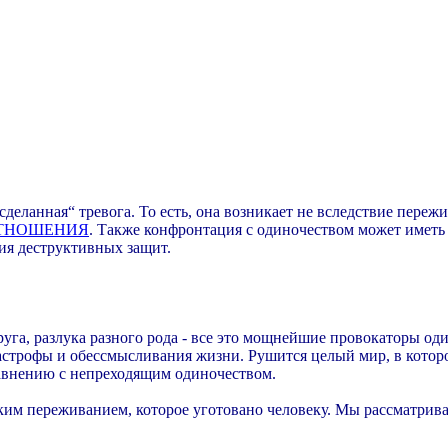
сделанная“ тревога. То есть, она возникает не вследствие переж
ТНОШЕНИЯ
. Также конфронтация с одиночеством может иметь
ния деструктивных защит.
руга, разлука разного рода - все это мощнейшие провокаторы од
астрофы и обессмысливания жизни. Рушится целый мир, в котор
равнению с непреходящим одиночеством.
ким переживанием, которое уготовано человеку. Мы рассматрива