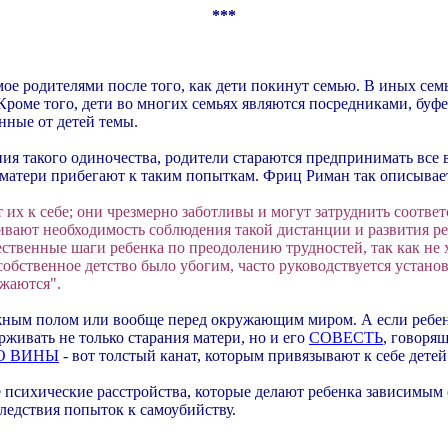
***
мое родителями после того, как дети покинут семью. В иных сем
ого, дети во многих семьях являются посредниками, буфера
нные от детей темы.
ния такого одиночества, родители стараются предпринимать все
е матери прибегают к таким попыткам. Фриц Риман так описывае
их к себе; они чрезмерно заботливы и могут затруднить соответ
вают необходимость соблюдения такой дистанции и развития ре
венные шаги ребенка по преодолению трудностей, так как не х
обственное детство было убогим, часто руководствуется установ
жаются".
жным полом или вообще перед окружающим миром. А если ребенок
ерживать не только старания матери, но и его
СОВЕСТЬ
, говоря
О ВИНЫ
- вот толстый канат, которым привязывают к себе детей
психические расстройства, которые делают ребенка зависимым о
ледствия попыток к самоубийству.