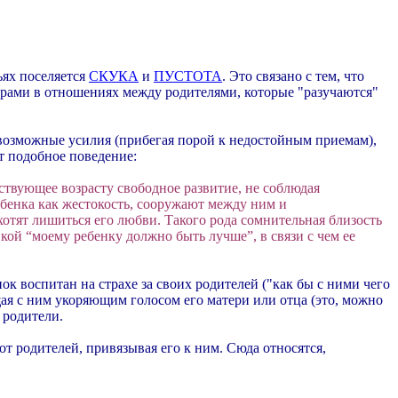
ьях поселяется
СКУКА
и
ПУСТОТА
. Это связано с тем, что
ми в отношениях между родителями, которые "разучаются"
 возможные усилия (прибегая порой к недостойным приемам),
т подобное поведение:
ствующее возрасту свободное развитие, не соблюдая
бенка как жестокость, сооружают между ним и
отят лишиться его любви. Такого рода сомнительная близость
кой “моему ребенку должно быть лучше”, в связи с чем ее
 воспитан на страхе за своих родителей ("как бы с ними чего
щая с ним укоряющим голосом его матери или отца (это, можно
 родители.
т родителей, привязывая его к ним. Сюда относятся,