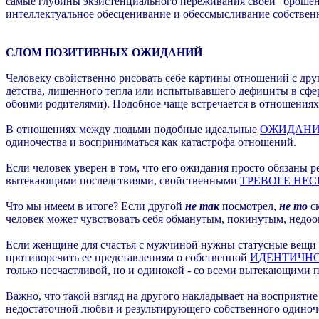
самые глубины экзистенциального переживания своей "брошенн
интеллектуальное обесценивание и обессмысливание собствен
СЛОМ ПОЗИТИВНЫХ ОЖИДАНИЙ
Человеку свойственно рисовать себе картины отношений с дру
детства, лишенного тепла или испытывавшего дефициты в сфер
обоими родителями). Подобное чаще встречается в отношения
В отношениях между людьми подобные идеальные
ОЖИДАН
одиночества и восприниматься как катастрофа отношений.
Если человек уверен в том, что его ожидания просто обязаны 
вытекающими последствиями, свойственными
ТРЕВОГЕ НЕ
Что мы имеем в итоге? Если другой
не так
посмотрел,
не то
ск
человек может чувствовать себя обманутым, покинутым, недо
Если женщине для счастья с мужчиной нужны статусные вещи (
противоречить ее представлениям о собственной
ИДЕНТИЧН
только несчастливой, но и одинокой - со всеми вытекающими 
Важно, что такой взгляд на другого накладывает на восприятие
недостаточной любви и результирующего собственного одиноч