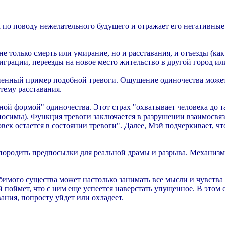
а по поводу нежелательного будущего и отражает его негативны
 только смерть или умирание, но и расставания, и отъезды (как 
играции, переезды на новое место жительство в другой город или
аненный пример подобной тревоги. Ощущение одиночества может
тему расставания.
й формой" одиночества. Этот страх "охватывает человека до та
тносимы). Функция тревоги заключается в разрушении взаимосвяз
ловек остается в состоянии тревоги". Далее, Мэй подчеркивает, ч
 породить предпосылки для реальной драмы и разрыва. Механизм
имого существа может настолько занимать все мысли и чувства ч
 поймет, что с ним еще успеется наверстать упущенное. В этом с
ния, попросту уйдет или охладеет.