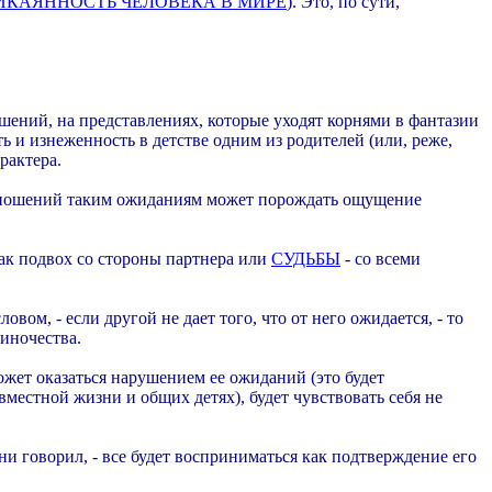
ИКАЯННОСТЬ ЧЕЛОВЕКА В МИРЕ
). Это, по сути,
ений, на представлениях, которые уходят корнями в фантазии
 и изнеженность в детстве одним из родителей (или, реже,
рактера.
отношений таким ожиданиям может порождать ощущение
как подвох со стороны партнера или
СУДЬБЫ
- со всеми
овом, - если другой не дает того, что от него ожидается, - то
иночества.
жет оказаться нарушением ее ожиданий (это будет
вместной жизни и общих детях), будет чувствовать себя не
ни говорил, - все будет восприниматься как подтверждение его