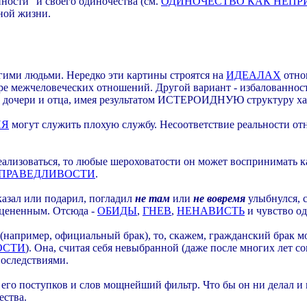
ости" и своего одиночества (см.
ОДИНОЧЕСТВО КАК НЕПР
ной жизни.
гими людьми. Нередко эти картины строятся на
ИДЕАЛАХ
отнош
е межчеловеческих отношений. Другой вариант - избалованность
х дочери и отца, имея результатом ИСТЕРОИДНУЮ структуру ха
ИЯ
могут служить плохую службу. Несоответствие реальности 
реализоваться, то любые шероховатости он может воспринимать 
СПРАВЕДЛИВОСТИ
.
азал или подарил, погладил
не там
или
не вовремя
улыбнулся, сл
оцененным. Отсюда -
ОБИДЫ
,
ГНЕВ
,
НЕНАВИСТЬ
и чувство од
например, официальный брак), то, скажем, гражданский брак мо
ОСТИ
). Она, считая себя невыбранной (даже после многих лет со
последствиями.
 его поступков и слов мощнейший фильтр. Что бы он ни делал и 
ества.