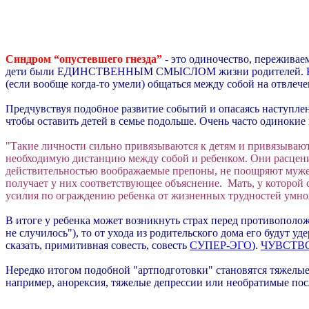
Синдром “опустевшего гнезда”
- это одиночество, переживае
дети были ЕДИНСТВЕННЫМ СМЫСЛОМ жизни родителей. Кроме т
(если вообще когда-то умели) общаться между собой на отвлече
Предчувствуя подобное развитие событий и опасаясь наступле
чтобы оставить детей в семье подольше. Очень часто одиноки
"Такие личности сильно привязываются к детям и привязывают 
необходимую дистанцию между собой и ребенком. Они расцени
действительностью воображаемые препоны, не поощряют мужест
получает у них соответствующее объяснение. Мать, у которой с
усилия по ограждению ребенка от жизненных трудностей умно
В итоге у ребенка может возникнуть страх перед противополо
не случилось"), то
от ухода из родительского дома
его будут уд
сказать, примитивная совесть, совесть
СУПЕР-ЭГО
).
ЧУВСТВ
Нередко итогом подобной "артподготовки" становятся тяжелые 
например, анорексия, тяжелые депрессии или необратимые пос