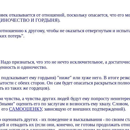
овек отказывается от отношений, поскольку опасается, что его м
 - ОДИНОЧЕСТВО И ГОРДЫНЯ).
отношению к другому, чтобы не оказаться отвергнутым и испыта
ких потерь”.
Надо признаться, что это не нечто исключительное, а достаточн
денность и одиночество.
к подсказывает ему гордыня) "ниже" или хуже него. В итоге резк
рытости с обеих сторон. Он сам будет опасаться раскрыться полн
ять из таких же гордецов).
и чувства, а чувства других людей будут ему попросту неинтере
бными" оценить его по заслугам и возносить ему хвалу. Словом,
, его
САМООЦЕНКУ
, зависящую от внешних подтверждений).
о оценивать других - их поведение и высказывания - по своим с
й и отвадить их (если они, конечно, не готовы продолжать отно
скует остаться в одиночестве - покинутым своим до того шумн