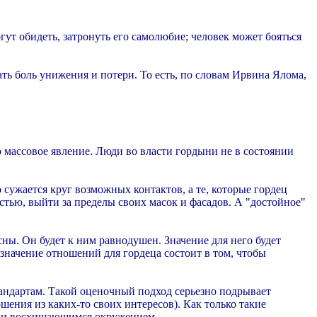
огут обидеть, затронуть его самолюбие; человек может бояться
ть боль унижения и потери. То есть, по словам Ирвина Ялома,
о массовое явление. Люди во власти гордыни не в состоянии
о сужается круг возможных контактов, а те, которые гордец
остью, выйти за пределы своих масок и фасадов. А "достойное"
сны. Он будет к ним равнодушен. Значение для него будет
 значение отношений для гордеца состоит в том, чтобы
тандартам. Такой оценочный подход серьезно подрывает
шения из каких-то своих интересов). Как только такие
ым и восхищающимся окружением.