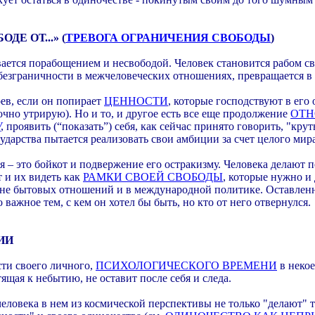
Е ОТ...» (
ТРЕВОГА ОГРАНИЧЕНИЯ СВОБОДЫ
)
ается порабощением и несвободой. Человек становится рабом сво
езграничности в межчеловеческих отношениях, превращается в 
ев, если он попирает
ЦЕННОСТИ
, которые господствуют в его
очно утрирую). Но и то, и другое есть все еще продолжение
ОТ
У
, проявить (“показать”) себя, как сейчас принято говорить, "к
ударства пытается реализовать свои амбиции за счет целого мира
 – это бойкот и подвержение его остракизму. Человека делают п
т и их видеть как
РАМКИ СВОЕЙ СВОБОДЫ
, которые нужно и 
вне бытовых отношений и в международной политике. Оставленн
важное тем, с кем он хотел бы быть, но кто от него отвернулся.
ИИ
сти своего личного,
ПСИХОЛОГИЧЕСКОГО ВРЕМЕНИ
в неко
ящая к небытию, не оставит после себя и следа.
ловека в нем из космической перспективы не только "делают" тщ