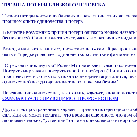
ТРЕВОГА ПОТЕРИ БЛИЗКОГО ЧЕЛОВЕКА
Тревога потери кого-то из близких выражает опасения человек
прошлом опыте одиночества и потерь.
В качестве возможных причин потери близкого можно назвать не
беспокоится). Один из частных случаев - это различные виды м
Разводы или расставания супружеских пар - самый распростр
быть и "предвкушающее" одиночество вследствие фантазий на 
"Страх быть покинутым" Ролло Мэй называет "самой болезненно
Потерять мир значит потерять свое Я и наоборот (Я и мир соо
пространстве, и до тех пор, пока эта дезориентация длится, че
одиночество) всегда одерживает верх, пока мы бежим".
Переживание одиночества, так сказать,
заранее
, вполне может
САМОАКТУАЛИЗИРУЮЩИМСЯ ПРОРОЧЕСТВОМ
.
Другой распространенный вариант - тревога потери одного люб
сил. Или он может полагать, что времени еще много, что другой
любимый человек, "уставший" от такого невольного игнорирова