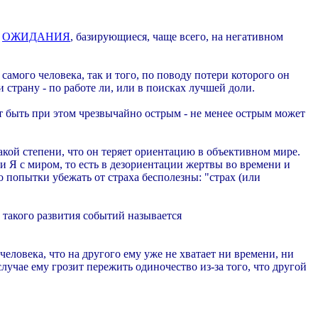
е
ОЖИДАНИЯ
, базирующиеся, чаще всего, на негативном
самого человека, так и того, по поводу потери которого он
 страну - по работе ли, или в поисках лучшей доли.
 быть при этом чрезвычайно острым - не менее острым может
кой степени, что он теряет ориентацию в объективном мире.
и Я с миром, то есть в дезориентации жертвы во времени и
то попытки убежать от страха бесполезны: "страх (или
 такого развития событий называется
еловека, что на другого ему уже не хватает ни времени, ни
лучае ему грозит пережить одиночество из-за того, что другой