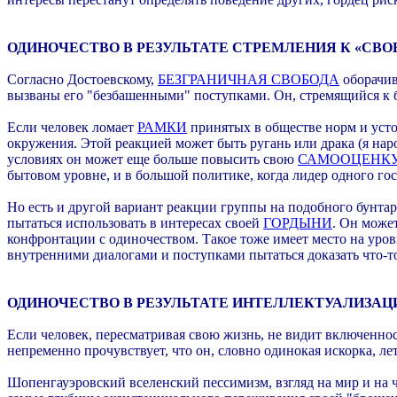
ОДИНОЧЕСТВО В РЕЗУЛЬТАТЕ СТРЕМЛЕНИЯ К «СВОБОД
Согласно Достоевскому,
БЕЗГРАНИЧНАЯ СВОБОДА
оборачив
вызваны его "безбашенными" поступками. Он, стремящийся к б
Если человек ломает
РАМКИ
принятых в обществе норм и усто
окружения. Этой реакцией может быть ругань или драка (я нар
условиях он может еще больше повысить свою
САМООЦЕНК
бытовом уровне, и в большой политике, когда лидер одного гос
Но есть и другой вариант реакции группы на подобного бунтаря
пытаться использовать в интересах своей
ГОРДЫНИ
. Он може
конфронтации с одиночеством. Такое тоже имеет место на уро
внутренними диалогами и поступками пытаться доказать что-то 
ОДИНОЧЕСТВО В РЕЗУЛЬТАТЕ ИНТЕЛЛЕКТУАЛИЗАЦ
Если человек, пересматривая свою жизнь, не видит включенно
непременно прочувствует, что он, словно одинокая искорка, лет
Шопенгауэровский вселенский пессимизм, взгляд на мир и на че