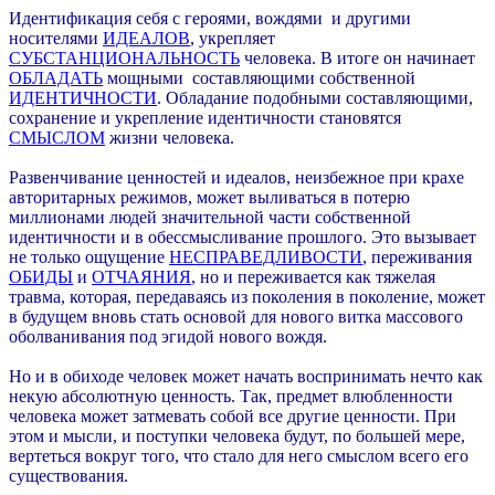
Идентификация себя с героями, вождями и другими
носителями
ИДЕАЛОВ
, укрепляет
СУБСТАНЦИОНАЛЬНОСТЬ
человека. В итоге он начинает
ОБЛАДАТЬ
мощными составляющими собственной
ИДЕНТИЧНОСТИ
. Обладание подобными составляющими,
сохранение и укрепление идентичности становятся
СМЫСЛОМ
жизни человека.
Развенчивание ценностей и идеалов, неизбежное при крахе
авторитарных режимов, может выливаться в потерю
миллионами людей значительной части собственной
идентичности и в обессмысливание прошлого. Это вызывает
не только ощу
щ
ение
НЕСПРАВЕДЛИВОСТИ
, переживания
ОБИДЫ
и
ОТЧАЯНИЯ
, но и переживается как тяжелая
травма, которая, передаваясь из поколения в поколение, может
в будущем вновь стать основой для нового витка массового
оболванивания под эгидой нового вождя.
Но и в обиходе человек может начать воспринимать нечто как
некую абсолютную ценность. Так, предмет влюбленности
человека может затмевать собой все другие ценности. При
этом и мысли, и поступки человека будут, по большей мере,
вертеться вокруг того, что стало для него смыслом всего его
существования.