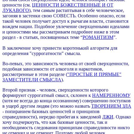
ценности (см.
ЦЕННОСТИ БОЖЕСТВЕННЫЕ И ОТ
ЛУКАВОГО
), тем самым растаптывая в себе человеческое,
загоняя в застенки свою СОВЕСТЬ. Особенно опасно, если
такой человек получает доступ к рычагам власти, становится
вождем нации. Подобное увлечение сверхценными идеалами
и ценностями мы рассматриваем подробнее ниже в этом
раздел - в статьях, посвященных теме “
РОМАНТИЗМ
”.
В заключение хочу привести коротенький алгоритм для
определения "суррогатности" смысла.
Во-певы
х
, это зависимость человека от своей сверхценности,
подобная зависимости от алкоголя и наркотиков,
рассмотренные в этом разделе (
"ПРОСТЫЕ И ПРЯМЫЕ"
ЗАМЕСТИТЕЛИ СМЫСЛА
).
Второй признак - человек, сверхценности которого
формируют суррогатный смысл, склонен к
НАМЕРЕННОМУ
(хотя не всегда до конца осознанному) совершению поступков
в ущерб другим людям (это можно назвать
ТВ
О
РЕНИЕМ ЗЛА
- попиранием базовых ценностей и принципов
справедливости),
нередко прибегая к заведомой
ЛЖИ
. Однако
хочу подчеркнуть, что как базовые ценности, так и
необходимость следования принципам справедливости никто
не отменял и не отменит. Поэтому любой человек,