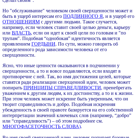
сделал своим".
Но "обслуживание" человеком своей сверхценности может и
быть
в
ущерб интересам его
ПОДЛИННОГО Я
, и в ущерб
его
ОТНОШЕНИЯМ
с другими людьми. Такое случается,
например, если человек ставит своей целью деньги, карьеру
или
ВЛАСТЬ
, если он идет к своей цели по головам и "по
трупам". Подобная “однобокая” идентичность является
проявлением
ГОРДЫНИ
.
По сути, можно говорить об
определенного рода зависимости человека от его
сверхценности.
Ясно, что иные ценности оказываются в подчинении у
сверхценности, а то и вовсе подавляются, если входят в
противоречие с ней. Так, во имя достижения целей, которые
ставятся ради реализации сверхценной идеи, человек может
попирать
ПРИНЦИПЫ СПРАВЕДЛИВОСТИ
, пренебрегать
уважением к другим людям, к их достоинству, а то и к жизни.
При этом человек может искренне быть уверенным, что он
творит справедливость и добро. Подобная искренняя
убежденность в своей правоте базируется на его собственной
интерпретации значений ключевых слов (например, “добро”
или “справедливость”) – об этом подробнее см.
МНОГОФАСЕТОЧНОСТЬ СЛОВА)
.
Во имя своей сверхценной идеи, человек попирает базовые