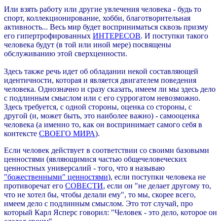
Или взять работу или другие увлечения человека - будь то
спорт,
к
олле
к
ционирование, хобби, благотворительная
активность... Весь мир будет восприниматься сквозь призму
его гипертрофированных
ИНТЕРЕСОВ
. И поступки такого
человека будут (в той или иной мере) посвящены
обслуживанию этой сверхценности.
Здесь также речь идет об обладании некой составляющей
идентичности, которая и является двигателем поведения
человека. Однозначно и сразу сказать, имеем ли мы здесь дело
с подлинным смыслом или с его суррогатом невозможно.
Здесь требуется, с одной стороны, оценка со стороны, с
другой (и, может быть, это наиболее важно) - самооценка
человека (а именно то, как он воспринимает самого себя в
контексте
СВОЕГО МИРА
).
Если человек действует в соответствии со своими базовыми
ценностями (являющимися частью общечеловеческих
ценностных универсалий - того, что я называю
"божественными" ценностями
), если поступки человека не
противоречат его
СОВЕСТИ
, если он "не делает другому то,
что не хотел бы, чтобы делали ему", то мы, скорее всего,
имеем дело с подлинным смыслом. Это тот случай, про
который Карл Ясперс говорил: "Человек - это дело, которое он