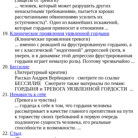
(Защиты от тревоги)
... человек, который может разрушить других
ненасытными требованиями, пытается хорошо
рассчитанными обвинениями усилить их
уступчивость)". Одно из важнейших искажений,
которые
гордыня
привносит в отношения ...
19.
Клинические проявления уязвленной гордыни
(Клинические проявления тревоги)
... именно с реакцией на фрустрированную гордыню, а
не с классической "эндогенной" депрессией (хотя, я
уверен, и в динамике этой депрессии фрустрированная
гордыня
играет немалую роль). Поэтому чрезвычайно ...
20.
Бессилие
(Литературный креатив)
Рассказ Андрея Вербицкого смотрите по ссылке
БЕССИЛИЕ Смотрите также материалы по темам:
ГОРДЫНЯ
и ТРЕВОГА УЯЗВЛЕННОЙ ГОРДОСТИ ...
21.
Ненависть к себе
(Тревога и чувства)
... гордеца к себе в том, что
гордыня
человека
рассматривает в качестве главного препятствия на пути
к торжеству своих требований в первую очередь
подлинную сущность человека, его реальные
способности и возможности. ...
22.
Стыд