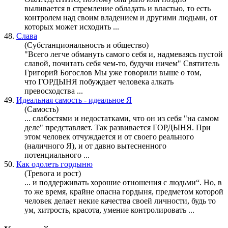
выливается в стремление обладать и властью, то есть
контролем над своим владением и другими людьми, от
которых может исходить ...
48.
Слава
(Субстанциональность и общество)
"Всего легче обмануть самого себя и, надмеваясь пустой
славой, почитать себя чем-то, будучи ничем" Святитель
Григорий Богослов Мы уже говорили выше о том,
что
ГОРДЫНЯ
побуждает человека алкать
превосходства ...
49.
Идеальная самость - идеальное Я
(Самость)
... слабостями и недостатками, что он из себя "на самом
деле" представляет. Так развивается
ГОРДЫНЯ
. При
этом человек отчуждается и от своего реального
(наличного Я), и от давно вытесненного
потенциального ...
50.
Как одолеть гордыню
(Тревога и рост)
... и поддерживать хорошие отношения с людьми“. Но, в
то же время, крайне опасна
гордыня
, предметом которой
человек делает некие качества своей личности, будь то
ум, хитрость, красота, умение контролировать ...