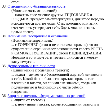
столь ...
33.
Отношения и субстанциональность
(Многоликость отношений)
... навязать свое мнение другим. ТЩЕСЛАВИЕ и
ГОРДЫНЯ
требуют самоутверждения, для этого нередко
используются другие люди. С их помощью или за их
счет человек утверждает себя. Здесь можно назвать
целый спектр ...
34.
Понимание: восприятие и осознание
(Понимание мира и язык)
... с ГОРДЫНЕЙ (если и не есть сама
гордыня
), то он
существенно ограничивает возможности своего РОСТА
и САМОАКТУАЛИЗАЦИИ, своей ИНДИВИДУАЦИИ.
Нередко и то, и другое, и третье приносятся в жертву
кажущемуся ...
35.
Депрессивный тип личности
(Клинические проявления тревоги)
... захват – делает его беспомощной жертвой ненависти
к себе. Какой бы ни была его скрытая
гордыня
или
влечение к власти, он с ними "не знаком", тогда как
подчиненную и беспомощную часть себя он,
напротив, ...
36.
Защиты с помошью фундаментальных решений
(Защиты от тревоги)
... к нему иные чувства, кроме восхищения, зависти и