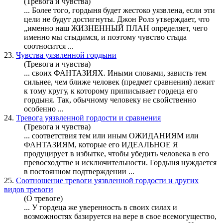
(Тревога и чувства)
... Более того,
гордыня
будет жестоко уязвлена, если эти
цели не будут достигнуты. Джон Ролз утверждает, что
„именно наш ЖИЗНЕННЫЙ ПЛАН определяет, чего
именно мы стыдимся, и поэтому чувство стыда
соотносится ...
23.
Чувства уязвленной гордыни
(Тревога и чувства)
... своих ФАНТАЗИЯХ. Иными словами, зависть тем
сильнее, чем ближе человек (предмет сравнения) лежит
к тому кругу, к которому приписывает гордеца его
гордыня
. Так, обычному человеку не свойственно
особенно ...
24.
Тревога уязвленной гордости и сравнения
(Тревога и чувства)
... соответствия тем или иным ОЖИДАНИЯМ или
ФАНТАЗИЯМ, которые его ИДЕАЛЬНОЕ Я
продуцирует в избытке, чтобы убедить человека в его
превосходстве и исключительности.
Гордыня
нуждается
в постоянном подтверждении ...
25.
Соотношение тревоги уязвленной гордости и других
видов тревоги
(О тревоге)
... У гордеца же уверенность в своих силах и
возможностях базируется на вере в свое всемогущество,