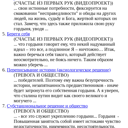
(СЧАСТЬЕ ИЗ ПЕРВЫХ РУК (ВИДЕОПРОЕКТ))
... свои истинные потребности, фиксируется на
смаковании "несправедливости" и обиды на других
людей, на жизнь, судьбу и Бога, жертвой которых он
стал. Замечу, что здесь также приложила свою руку
гордыня
, уводя ...
5.
Береги себя
(СЧАСТЬЕ ИЗ ПЕРВЫХ РУК (ВИДЕОПРОЕКТ))
... что
гордыня
говорит ему, что некий надуманный
идеал – это все, а подлинное Я – ничтожно… Итак,
важно беречься себя такого, который действует
неосмотрительно, не боясь ничего. Таким образом
можно уберечь ...
6.
Переписывание истории (аксиологическое решение)
(ТРЕВОГА И ОБЩЕСТВО)
... победителей. Поэтому ему важна безупречность
истории, незапятнанность предшественников - иначе
будет затронута его собственная
гордыня
. А я уверен,
что сталина путин видит как своего великого и
могучего ...
7.
Субстанциональное решение и общество
(ТРЕВОГА И ОБЩЕСТВО)
... - все это служит укреплению гордыни...
Гордыня
-
Повышенная занятость собой имеет истоками чувство
недостаточности, никчемности, несостоятельности,