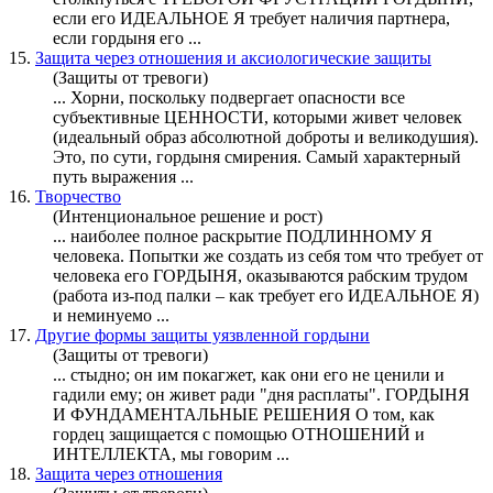
если его ИДЕАЛЬНОЕ Я требует наличия партнера,
если
гордыня
его ...
15.
Защита через отношения и аксиологические защиты
(Защиты от тревоги)
... Хорни, поскольку подвергает опасности все
субъективные ЦЕННОСТИ, которыми живет человек
(идеальный образ абсолютной доброты и великодушия).
Это, по сути,
гордыня
смирения. Самый характерный
путь выражения ...
16.
Творчество
(Интенциональное решение и рост)
... наиболее полное раскрытие ПОДЛИННОМУ Я
человека. Попытки же создать из себя том что требует от
человека его
ГОРДЫНЯ
, оказываются рабским трудом
(работа из-под палки – как требует его ИДЕАЛЬНОЕ Я)
и неминуемо ...
17.
Другие формы защиты уязвленной гордыни
(Защиты от тревоги)
... стыдно; он им покагжет, как они его не ценили и
гадили ему; он живет ради "дня расплаты".
ГОРДЫНЯ
И ФУНДАМЕНТАЛЬНЫЕ РЕШЕНИЯ О том, как
гордец защищается с помощью ОТНОШЕНИЙ и
ИНТЕЛЛЕКТА, мы говорим ...
18.
Защита через отношения