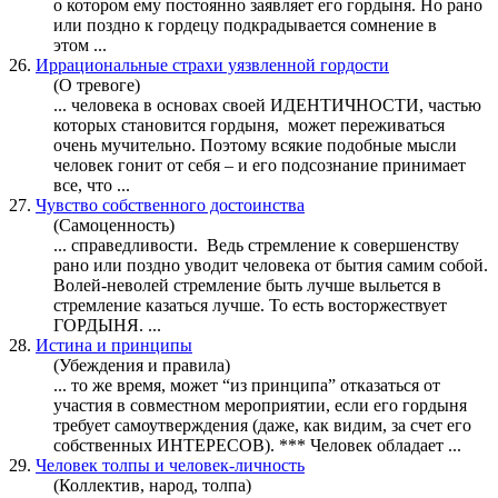
о котором ему постоянно заявляет его
гордыня
. Но рано
или поздно к гордецу подкрадывается сомнение в
этом ...
26.
Иррациональные страхи уязвленной гордости
(О тревоге)
... человека в основах своей ИДЕНТИЧНОСТИ, частью
которых становится
гордыня
, может переживаться
очень мучительно. Поэтому всякие подобные мысли
человек гонит от себя – и его подсознание принимает
все, что ...
27.
Чувство собственного достоинства
(Самоценность)
... справедливости. Ведь стремление к совершенству
рано или поздно уводит человека от бытия самим собой.
Волей-неволей стремление быть лучше выльется в
стремление казаться лучше. То есть восторжествует
ГОРДЫНЯ
. ...
28.
Истина и принципы
(Убеждения и правила)
... то же время, может “из принципа” отказаться от
участия в совместном мероприятии, если его
гордыня
требует самоутверждения (даже, как видим, за счет его
собственных ИНТЕРЕСОВ). *** Человек обладает ...
29.
Человек толпы и человек-личность
(Коллектив, народ, толпа)