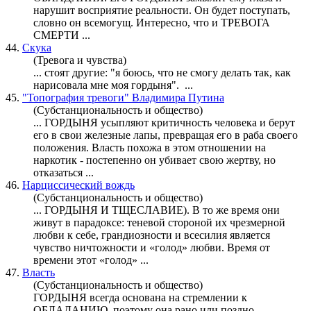
нарушит восприятие реальности. Он будет поступать,
словно он всемогущ. Интересно, что и ТРЕВОГА
СМЕРТИ ...
44.
Скука
(Тревога и чувства)
... стоят другие: "я боюсь, что не смогу делать так, как
нарисовала мне моя
гордыня
". ...
45.
"Топография тревоги" Владимира Путина
(Субстанциональность и общество)
...
ГОРДЫНЯ
усыпляют критичность человека и берут
его в свои железные лапы, превращая его в раба своего
положения. Власть похожа в этом отношении на
наркотик - постепенно он убивает свою жертву, но
отказаться ...
46.
Нарциссический вождь
(Субстанциональность и общество)
...
ГОРДЫНЯ
И ТЩЕСЛАВИЕ). В то же время они
живут в парадоксе: теневой стороной их чрезмерной
любви к себе, грандиозности и всесилия является
чувство ничтожности и «голод» любви. Время от
времени этот «голод» ...
47.
Власть
(Субстанциональность и общество)
ГОРДЫНЯ
всегда основана на стремлении к
ОБЛАДАНИЮ, поэтому она рано или поздно