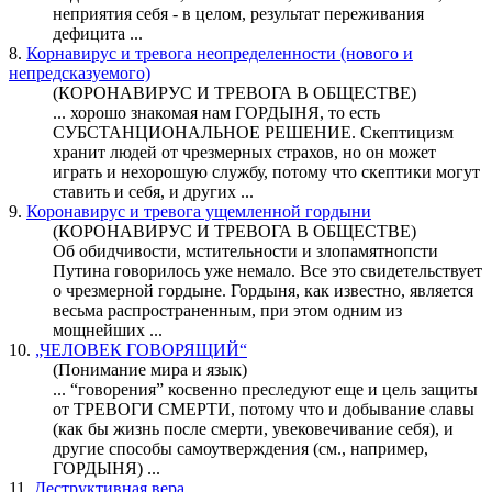
неприятия себя - в целом, результат переживания
дефицита ...
8.
Корнавирус и тревога неопределенности (нового и
непредсказуемого)
(КОРОНАВИРУС И ТРЕВОГА В ОБЩЕСТВЕ)
... хорошо знакомая нам
ГОРДЫНЯ
, то есть
СУБСТАНЦИОНАЛЬНОЕ РЕШЕНИЕ. Скептицизм
хранит людей от чрезмерных страхов, но он может
играть и нехорошую службу, потому что скептики могут
ставить и себя, и других ...
9.
Коронавирус и тревога ущемленной гордыни
(КОРОНАВИРУС И ТРЕВОГА В ОБЩЕСТВЕ)
Об обидчивости, мстительности и злопамятнопсти
Путина говорилось уже немало. Все это свидетельствует
о чрезмерной гордыне.
Гордыня
, как известно, является
весьма распространенным, при этом одним из
мощнейших ...
10.
„ЧЕЛОВЕК ГОВОРЯЩИЙ“
(Понимание мира и язык)
... “говорения” косвенно преследуют еще и цель защиты
от ТРЕВОГИ СМЕРТИ, потому что и добывание славы
(как бы жизнь после смерти, увековечивание себя), и
другие способы самоутверждения (см., например,
ГОРДЫНЯ
) ...
11.
Деструктивная вера