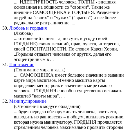
... ИДЕНТИЧНОСТЬ человека ТОЛПЫ - внешняя,
основанная на общности со "своими". Такие же
внешние САМООЦЕНКА и
ГОРДЫНЯ
. Разделение
людей на "своих" и "чужих" ("врагов") и все более
радикальное разграничение, ...
30.
Любовь и гордыня
(Любовь)
... отношений с ним – а, по сути, в угоду своей
ГОРДЫНЕ) своих желаний, прав, чувств, интересов,
своей СПОНТАННОСТИ. По словам Карен Хорни,
„
Гордыня
отдаляет человека от других, делая его
эгоцентричным в ...
31.
Постижение
(Понимание мира и язык)
... САМООЦЕНКА имеет большое значение в задании
карте мира масштаба. Именно масштаб карты
определяет место, роль и значение в мире самого
человека.
ГОРДЫНЯ
способна существенно искажать
масштаб "карты мира". ...
32.
Манипулирование
(Отношения в модусе обладания)
... будет нередко обезоруживать человека, злить его,
выводить из равновесия – в общем, вызывать реакцию,
которая нужна манипулятору.
ГОРДЫНЯ
проявляется
стремлением человека максимально проявить стороны