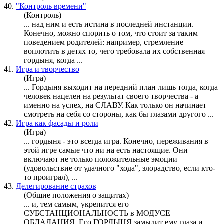
40.
"Контроль времени"
(Контроль)
... над ним и есть истина в последней инстанции.
Конечно, можно спорить о том, что стоит за таким
поведением родителей: например, стремление
воплотить в детях то, чего требовала их собственная
гордыня
, когда ...
41.
Игра и творчество
(Игра)
...
Гордыня
выходит на передний план лишь тогда, когда
человек нацелен на результат своего творчества - а
именно на успех, на СЛАВУ. Как только он начинает
смотреть на себя со стороны, как бы глазами другого ...
42.
Игра как фасады и роли
(Игра)
...
гордыня
- это всегда игра. Конечно, переживания в
этой игре самые что ни на есть настоящие. Они
включают не только положительные эмоции
(удовольствие от удачного "хода", злорадство, если кто-
то проиграл), ...
43.
Делегирование страхов
(Общие положения о защитах)
... и, тем самым, укрепится его
СУБСТАНЦИОНАЛЬНОСТЬ в МОДУСЕ
ОБЛАДАНИЯ. Его
ГОРДЫНЯ
замылит ему глаза и