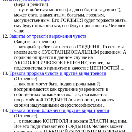
(Вера и религия)
... пути добиться многого (и для себя, и для „своих“),
может стать знаменитым, богатым, грозным,
могущественным. Его
ГОРДЫНЯ
будет торжествовать,
ему будут поклоняться, его будут прославлять. Человек
чаще ...
12.
Защиты от тревоги выражения чувств
(Защиты от тревоги)
... который требует от него его
ГОРДЫНЯ
. То есть мы
имеем дело с СУБСТАНЦИОНАЛЬНЫМ решением. А
гордыня
опирается в данном случае на
АКСИОЛОГИЧЕСКОЕ РЕШЕНИЕ, точнее, на
подсознательно принятые в качестве ЦЕННОСТЕЙ ...
13.
Тревога прорыва чувств и другие виды тревоги
(О тревоге)
... как они могут быть подконтрольными?)
воспринимаются как крушение уверенности в
собственных возможностях. Так, оказывается
посрамлённой
ГОРДЫНЯ
(в частности, гордость
своими надуманными сверхспособностями ...
14.
Тревога потери ближнего и другие виды тревоги
(О тревоге)
... с помощью КОНТРОЛЯ и захвата ВЛАСТИ над ним.
Все это подпитывает его ГОРДЫНЮ. Человек может
столкнуться с ТРЕВОГОЙ ФРУСТРАЦИИ ГОРДЫНИ,