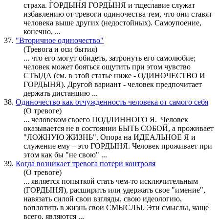
страха.
ГОРДЫНЯ
ГОРДЫНЯ
и тщеславие служат
избавлению от тревоги одиночества тем, что они ставят
человека выше других (недостойных). Самоупоение,
конечно, ...
37.
"Вторичное одиночество"
(Тревога и оси бытия)
... что его могут обидеть, затронуть его самолюбие;
человек может бояться ощутить при этом чувство
СТЫДА (см. в этой статье ниже - ОДИНОЧЕСТВО И
ГОРДЫНЯ
). Другой вариант - человек предпочитает
держать дистанцию ...
38.
Одиночество как отчужденность человека от самого себя
(О тревоге)
... человеком своего ПОДЛИННОГО Я. Человек
оказывается не в состоянии БЫТЬ СОБОЙ, а проживает
"ЛОЖНУЮ ЖИЗНЬ". Опора на ИДЕАЛЬНОЕ Я и
служение ему – это
ГОРДЫНЯ
. Человек проживает при
этом как бы "не свою" ...
39.
Когда возникает тревога потери контроля
(О тревоге)
... является попыткой стать чем-то исключительным
(
ГОРДЫНЯ
), расширить или удержать свое "имение",
навязать силой свои взгляды, свою идеологию,
воплотить в жизнь свои СМЫСЛЫ. Эти смыслы, чаще
всего, являются ...